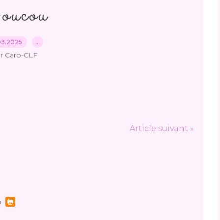
oucou
03.2025
…
r Caro-CLF
Article suivant »