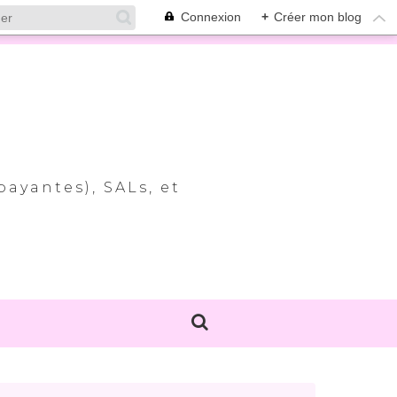
Connexion
+
Créer mon blog
payantes), SALs, et