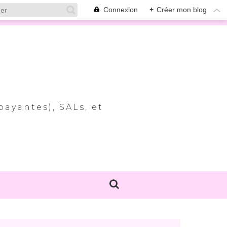
Connexion
+
Créer mon blog
payantes), SALs, et