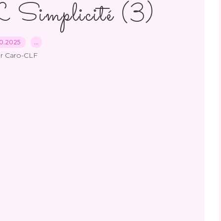
implicité (3)
10.2025
…
r Caro-CLF