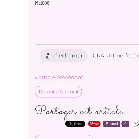
Nat006
Télécharger
GRATUIT-perfecti
« Article précédent
Retour à l'accueil
Partager cet article
Repost
0