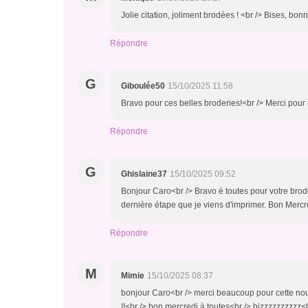
Jolie citation, joliment brodées ! <br /> Bises, bonn
Répondre
G
Giboulée50
15/10/2025 11:58
Bravo pour ces belles broderies!<br /> Merci pour l
Répondre
G
Ghislaine37
15/10/2025 09:52
Bonjour Caro<br /> Bravo è toutes pour votre broder
dernière étape que je viens d'imprimer. Bon Mercre
Répondre
M
Mimie
15/10/2025 08:37
bonjour Caro<br /> merci beaucoup pour cette nou
!!<br /> bon mercredi à toutes<br /> bizzzzzzzzzz<