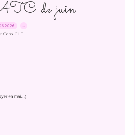
'ATC de juin
06.2026
…
r Caro-CLF
oyer en mai...)