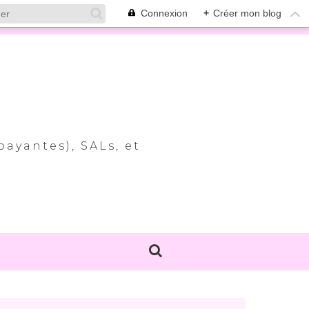
Connexion
+
Créer mon blog
payantes), SALs, et