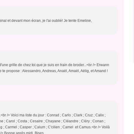
al et devant mon écran, je l'ai oublié! Je tente Emeline,
'une grille de chez toi que je suis en train de broder...<br /> Erwann
e te propose : Alessandro, Andreas, Anaël, Amaël, Aëlig, et Amand !
 /> Voici ma liste du jour : Conrad ; Carlo ; Clark ; Cruz ; Calix ;
e ; Carol ; Costa ; Cesaire ; Chayane ; Cléandre ; Cléry ; Conan ;
ig ; Carmel ; Casper ; Calum ; C'cilien ; Camel et Camus.<br /> Voilà
 /> Bonne après midi. Bises.