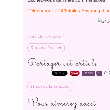
Lâchez-vous dans les commentaires!
Télécharger « 243etoiles-Erwann.pdf »
« Article précédent
Retour à l'accueil
Partager cet article
Repost
0
S'inscrire à la newsletter
Vous aimerez aussi :