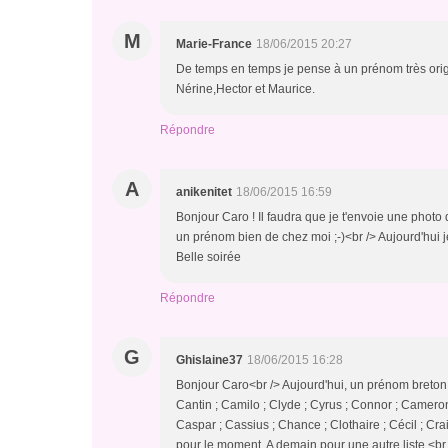
M
Marie-France
18/06/2015 20:27
De temps en temps je pense à un prénom très origin
Nérine,Hector et Maurice.
Répondre
A
anikenitet
18/06/2015 16:59
Bonjour Caro ! Il faudra que je t'envoie une photo d
un prénom bien de chez moi ;-)<br /> Aujourd'hui j
Belle soirée
Répondre
G
Ghislaine37
18/06/2015 16:28
Bonjour Caro<br /> Aujourd'hui, un prénom breton.<br
Cantin ; Camilo ; Clyde ; Cyrus ; Connor ; Cameron
Caspar ; Cassius ; Chance ; Clothaire ; Cécil ; Cra
pour le moment. A demain pour une autre liste.<br