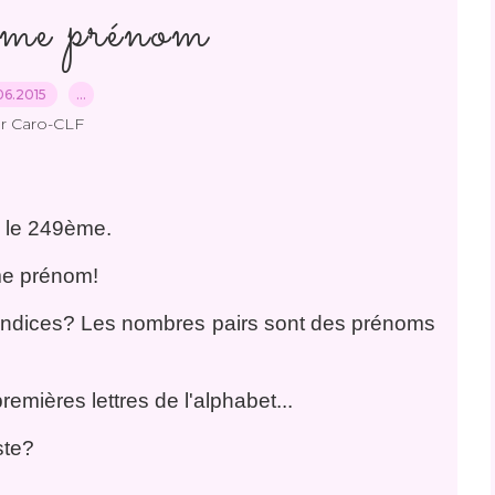
e prénom
06.2015
…
r Caro-CLF
s le 249ème.
ème prénom!
 indices? Les nombres pairs sont des prénoms
emières lettres de l'alphabet...
ste?