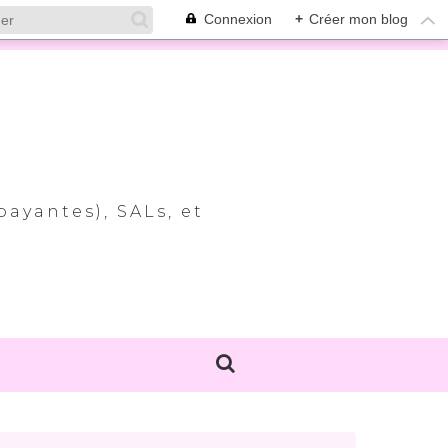
Connexion
+
Créer mon blog
payantes), SALs, et