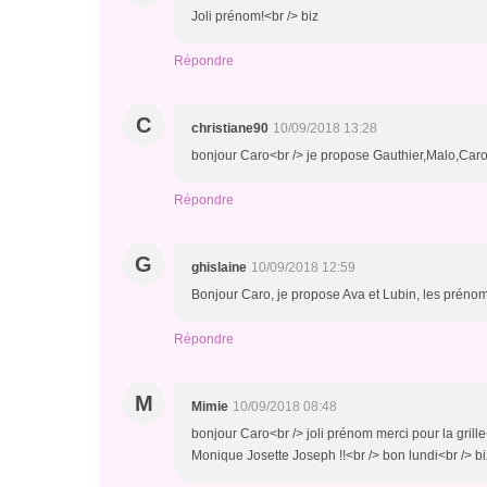
Joli prénom!<br /> biz
Répondre
C
christiane90
10/09/2018 13:28
bonjour Caro<br /> je propose Gauthier,Malo,Caro
Répondre
G
ghislaine
10/09/2018 12:59
Bonjour Caro, je propose Ava et Lubin, les préno
Répondre
M
Mimie
10/09/2018 08:48
bonjour Caro<br /> joli prénom merci pour la gril
Monique Josette Joseph !!<br /> bon lundi<br /> b