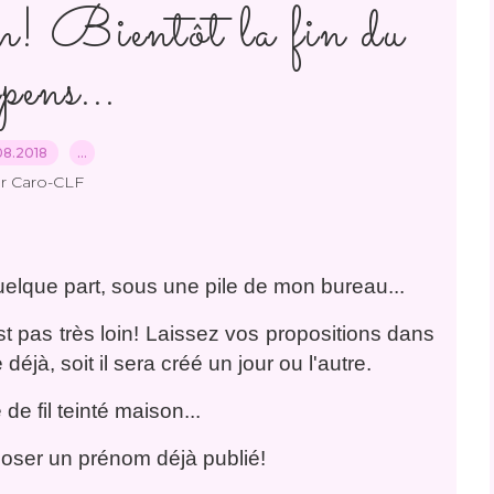
 Bientôt la fin du
pens...
08.2018
…
r Caro-CLF
quelque part, sous une pile de mon bureau...
t pas très loin! Laissez vos propositions dans
éjà, soit il sera créé un jour ou l'autre.
e fil teinté maison...
poser un prénom déjà publié!