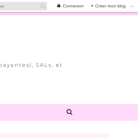
Connexion
+
Créer mon blog
payantes), SALs, et