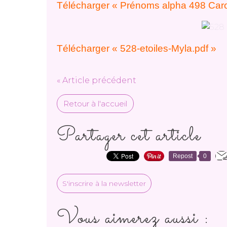
Télécharger « Prénoms alpha 498 Caro
Télécharger « 528-etoiles-Myla.pdf »
« Article précédent
Retour à l'accueil
Partager cet article
Repost
0
S'inscrire à la newsletter
Vous aimerez aussi :