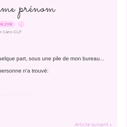
me prénom
08.2018
…
r Caro-CLF
quelque part, sous une pile de mon bureau...
ersonne n'a trouvé:
Article suivant »