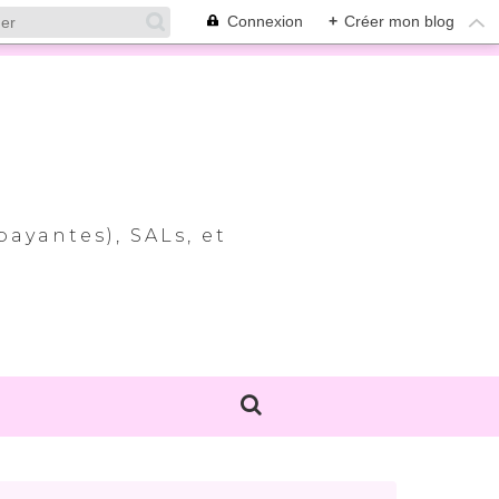
Connexion
+
Créer mon blog
payantes), SALs, et