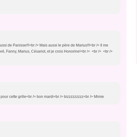
ussi de Panisse!!!<br /> Mais aussi le père de Marius!!!<br /> Il me
é, Fanny, Marius, Césariot, et je crois Honorine!<br /> <br /> <br />
 pour cette grille<br /> bon mardi<br /> bizzzzzzzzz<br /> Mimie