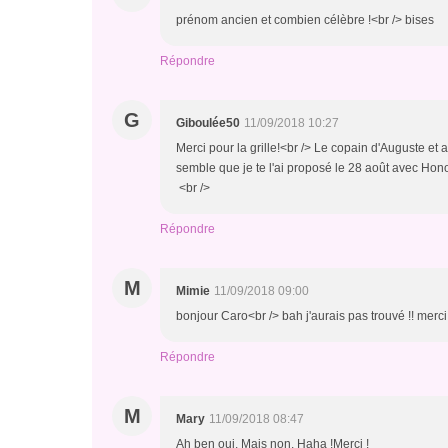
prénom ancien et combien célèbre !<br /> bises
Répondre
G
Giboulée50
11/09/2018 10:27
Merci pour la grille!<br /> Le copain d'Auguste et a
semble que je te l'ai proposé le 28 août avec Honor
<br />
Répondre
M
Mimie
11/09/2018 09:00
bonjour Caro<br /> bah j'aurais pas trouvé !! merci
Répondre
M
Mary
11/09/2018 08:47
Ah ben oui. Mais non. Haha !Merci !