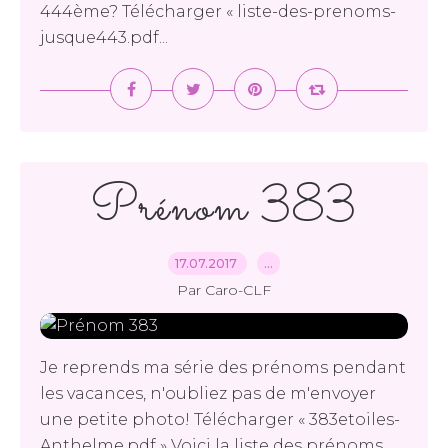
444ème? Télécharger « liste-des-prenoms-
jusque443.pdf...
Prénom 383
17.07.2017
…
Par Caro-CLF
Je reprends ma série des prénoms pendant
les vacances, n'oubliez pas de m'envoyer
une petite photo! Télécharger « 383etoiles-
Anthelme.pdf » Voici la liste des prénoms