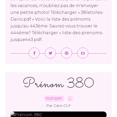
les vacances, n'oubliez pas de m'envoyer
une petite photo! Télécharger « 381etoiles-
Dario.pdf » Voici la liste des prénoms
jusqu'au 443ème. Saurez-vous trouver le
444ème? Télécharger « liste-des-prenoms-
jusque443.pdf...
Prénom 380
17.07.2017
…
Par Caro-CLF