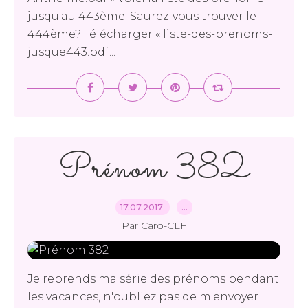
jusqu'au 443ème. Saurez-vous trouver le
444ème? Télécharger « liste-des-prenoms-
jusque443.pdf...
Prénom 382
17.07.2017
…
Par Caro-CLF
Je reprends ma série des prénoms pendant
les vacances, n'oubliez pas de m'envoyer