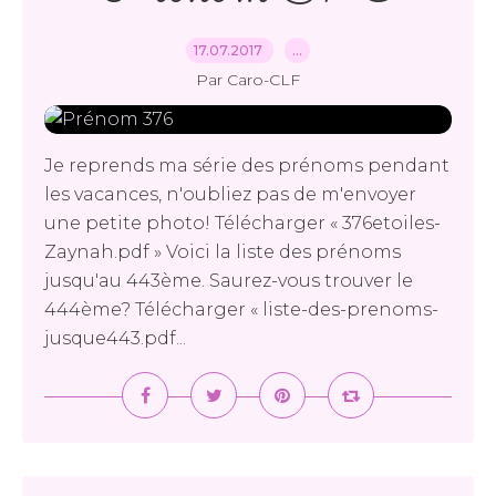
17.07.2017
…
Par Caro-CLF
Je reprends ma série des prénoms pendant
les vacances, n'oubliez pas de m'envoyer
une petite photo! Télécharger « 376etoiles-
Zaynah.pdf » Voici la liste des prénoms
jusqu'au 443ème. Saurez-vous trouver le
444ème? Télécharger « liste-des-prenoms-
jusque443.pdf...