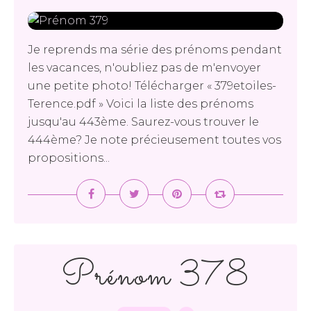
Je reprends ma série des prénoms pendant
les vacances, n'oubliez pas de m'envoyer
une petite photo! Télécharger « 379etoiles-
Terence.pdf » Voici la liste des prénoms
jusqu'au 443ème. Saurez-vous trouver le
444ème? Je note précieusement toutes vos
propositions...
Prénom 378