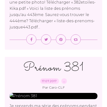
une petite photo! Télécharger « 382etoiles-
Kika.pdf » Voici la liste des prénoms
jusqu'au 443ème. Saurez-vous trouver le
444ème? Télécharger « liste-des-prenoms-
jusque443.pdf...
Prénom 381
17.07.2017
…
Par Caro-CLF
Je reprends ma série des prénoms pendant