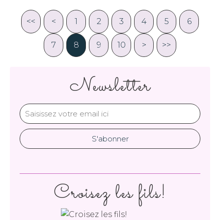
<<
<
1
2
3
4
5
6
7
8
9
10
>
>>
Newsletter
Croisez les fils!