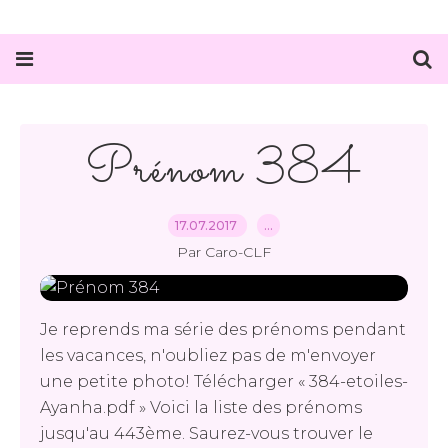
Prénom 384
17.07.2017
…
Par Caro-CLF
Je reprends ma série des prénoms pendant
les vacances, n'oubliez pas de m'envoyer
une petite photo! Télécharger « 384-etoiles-
Ayanha.pdf » Voici la liste des prénoms
jusqu'au 443ème. Saurez-vous trouver le