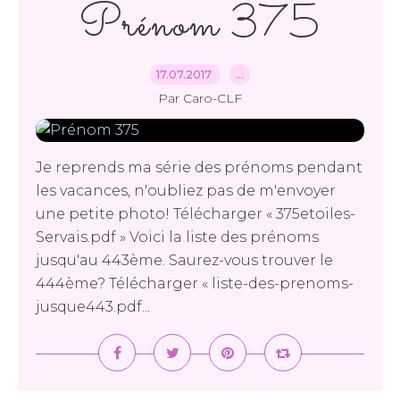
Prénom 375
17.07.2017
…
Par Caro-CLF
Je reprends ma série des prénoms pendant
les vacances, n'oubliez pas de m'envoyer
une petite photo! Télécharger « 375etoiles-
Servais.pdf » Voici la liste des prénoms
jusqu'au 443ème. Saurez-vous trouver le
444ème? Télécharger « liste-des-prenoms-
jusque443.pdf...