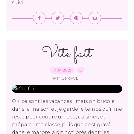
suivi!
Vite fait
17.04.2021
…
Par Caro-CLF
OK, ce sont les vacances... mais on bricole
dans la maison et je garde le temps qu'il me
reste pour coudre un peu, cuisiner, et
préparer ma classe, puis que c'est gravé
dans le marbre, a dit not' président: les