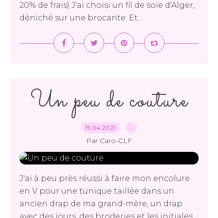
20% de frais) J'ai choisi un fil de soie d'Alger,
déniché sur une brocante: Et...
Un peu de couture
19.04.2021
…
Par Caro-CLF
J'ai à peu près réussi à faire mon encolure
en V pour une tunique taillée dans un
ancien drap de ma grand-mère, un drap
avec des jours, des broderies et les initiales