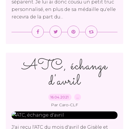
séparent. Je lui ai donc cousu un petit truc
personnalisé, en plus de sa médaille qu'elle
recevra de la part du...
ATC, échange
d'avril
16.04.2021
…
Par Caro-CLF
J'ai reçu l'ATC du mois d'avril de Gisèle et