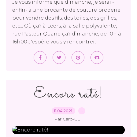
Je vous informe que dimanche, je serai -
enfin- à une brocante de couture broderie
pour vendre des fils, des toiles, des grilles,
etc... Où ça? à Leers, à la salle polyvalente,
rue Pasteur Quand ça? dimanche, de 10h à
16h00 J'espère vous y rencontrer!...
Encore raté!
11.04.2021
…
Par Caro-CLF