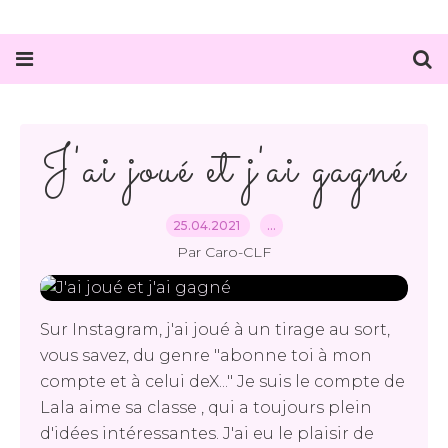
J'ai joué et j'ai gagné
25.04.2021
…
Par Caro-CLF
Sur Instagram, j'ai joué à un tirage au sort,
vous savez, du genre "abonne toi à mon
compte et à celui deX..." Je suis le compte de
Lala aime sa classe , qui a toujours plein
d'idées intéressantes. J'ai eu le plaisir de