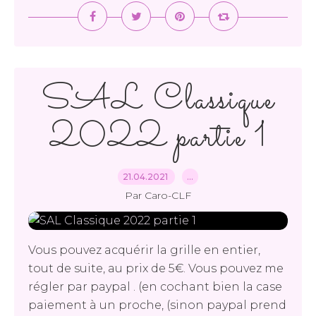
SAL Classique
2022 partie 1
21.04.2021
…
Par Caro-CLF
Vous pouvez acquérir la grille en entier,
tout de suite, au prix de 5€. Vous pouvez me
régler par paypal . (en cochant bien la case
paiement à un proche, (sinon paypal prend