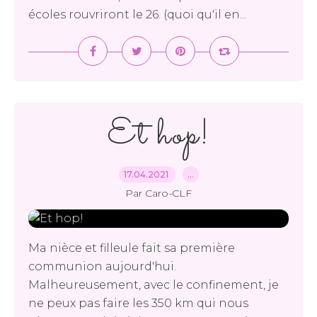
écoles rouvriront le 26. (quoi qu'il en...
Et hop!
17.04.2021
…
Par Caro-CLF
Ma nièce et filleule fait sa première
communion aujourd'hui.
Malheureusement, avec le confinement, je
ne peux pas faire les 350 km qui nous