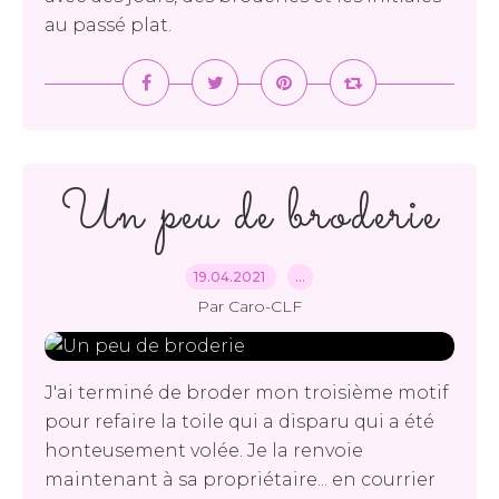
au passé plat.
Un peu de broderie
19.04.2021
…
Par Caro-CLF
J'ai terminé de broder mon troisième motif
pour refaire la toile qui a disparu qui a été
honteusement volée. Je la renvoie
maintenant à sa propriétaire... en courrier