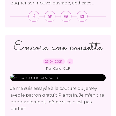
gagner son nouvel ouvrage, dédicacé....
Encore une cousette
25.04.2021
…
Par Caro-CLF
Je me suis essayée à la couture du jersey,
avec le patron gratuit Plantain. Je m'en tire
honorablement, même si ce n'est pas
parfait: