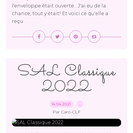
l'enveloppe était ouverte... J'ai eu de la
chance, tout y était! Et voici ce qu'elle a
reçu:
SAL Classique
2022
14.04.2021
…
Par Caro-CLF