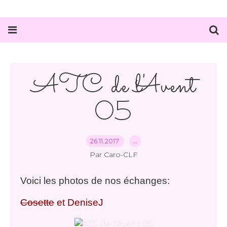
ATC de l'Avent
05
26.11.2017
…
Par Caro-CLF
Voici les photos de nos échanges:
Cosette
et DeniseJ