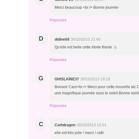
Merci beaucoup.<br /> Bonne journée
Répondre
D
didine68
30/10/2013 21:40
Qu'elle est belle cette étoile filante :-)
Répondre
G
GHISLAINE37
30/10/2013 18:18
Bonsoir Caro<br /> Merci pour cette nouvelle atc.
une magnifique journée sous le soleil.Bonne soir
Répondre
C
Cathdragon
30/10/2013 13:01
elle est très jolie ! merci ! cath