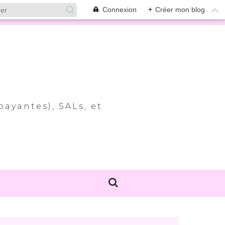
Connexion
+
Créer mon blog
payantes), SALs, et