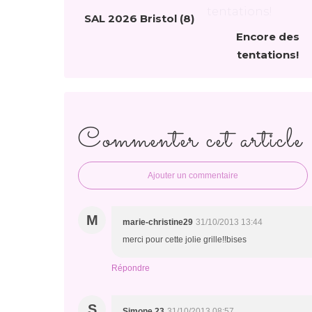
SAL 2026 Bristol (8)
Encore des
tentations!
Commenter cet article
Ajouter un commentaire
M
marie-christine29
31/10/2013 13:44
merci pour cette jolie grille!!bises
Répondre
S
Simone 23
31/10/2013 08:57