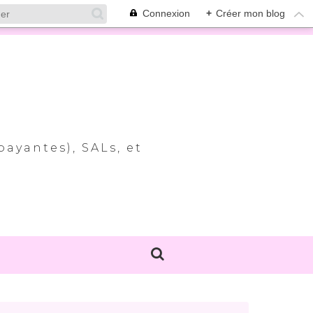
Connexion
+
Créer mon blog
payantes), SALs, et