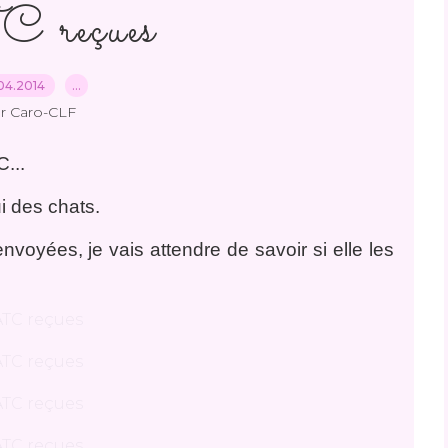
 reçues
04.2014
…
r Caro-CLF
...
i des chats.
nvoyées, je vais attendre de savoir si elle les