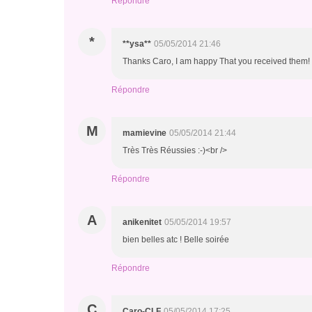
Répondre
*
**ysa**
05/05/2014 21:46
Thanks Caro, I am happy That you received them! 
Répondre
M
mamievine
05/05/2014 21:44
Très Très Réussies :-)<br />
Répondre
A
anikenitet
05/05/2014 19:57
bien belles atc ! Belle soirée
Répondre
C
Caro-CLF
05/05/2014 17:25