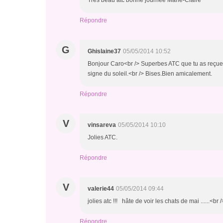
Très beau atc bonne journée Marie-Claire
Répondre
G
Ghislaine37
05/05/2014 10:52
Bonjour Caro<br /> Superbes ATC que tu as reçues.
signe du soleil.<br /> Bises.Bien amicalement.
Répondre
V
vinsareva
05/05/2014 10:10
Jolies ATC.
Répondre
V
valerie44
05/05/2014 09:44
jolies atc !!! hâte de voir les chats de mai ......<b
Répondre