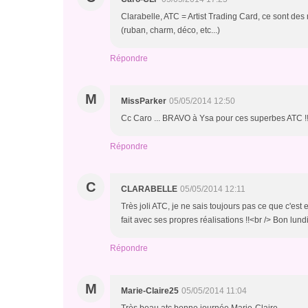
Clarabelle, ATC = Artist Trading Card, ce sont des 
(ruban, charm, déco, etc...)
Répondre
M
MissParker
05/05/2014 12:50
Cc Caro ... BRAVO à Ysa pour ces superbes ATC !
Répondre
C
CLARABELLE
05/05/2014 12:11
Très joli ATC, je ne sais toujours pas ce que c'e
fait avec ses propres réalisations !!<br /> Bon lund
Répondre
M
Marie-Claire25
05/05/2014 11:04