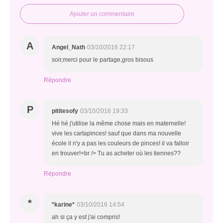
Ajouter un commentaire
A
Angel_Nath
03/10/2016 22:17
soir,merci pour le partage,gros bisous
Répondre
P
pititesofy
03/10/2016 19:33
Hé hé j'utilise la même chose mais en maternelle!
vive les cartapinces! sauf que dans ma nouvelle
école il n'y a pas les couleurs de pinces! il va falloir
en trouver!<br /> Tu as acheter où les tiennes??
Répondre
*
*karine*
03/10/2016 14:54
ah si ça y est j'ai compris!