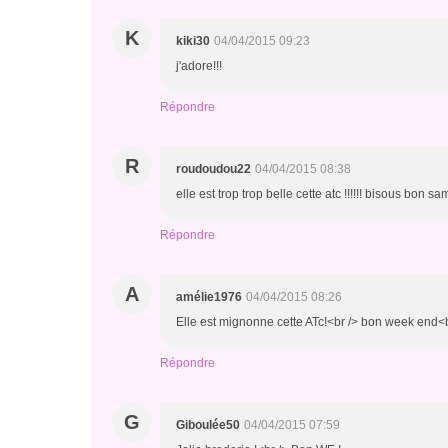
K
kiki30
04/04/2015 09:23
j'adore!!!
Répondre
R
roudoudou22
04/04/2015 08:38
elle est trop trop belle cette atc !!!!!! bisous bon s
Répondre
A
amélie1976
04/04/2015 08:26
Elle est mignonne cette ATc!<br /> bon week end<b
Répondre
G
Giboulée50
04/04/2015 07:59