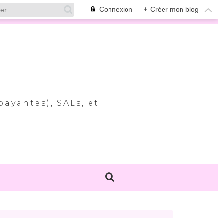
Connexion
+
Créer mon blog
payantes), SALs, et