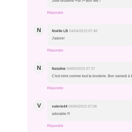
Jolie broderie !<br /> Bon WE !
Répondre
N
Noëlle LB
04/04/2015 07:40
J'adore!
Répondre
N
Nataline
04/04/2015 07:37
C'est mimi comme tout ta broderie. Bon samedi à toi
Répondre
V
valerie44
04/04/2015 07:06
adorable !!!
Répondre