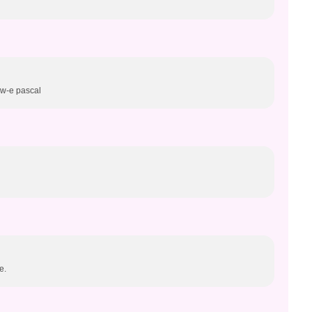
n w-e pascal
e.