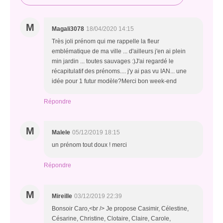
M
Magali3078
18/04/2020 14:15
Très joli prénom qui me rappelle la fleur
emblématique de ma ville ... d'ailleurs j'en ai plein
min jardin ... toutes sauvages :)J'ai regardé le
récapitulatif des prénoms.... j'y ai pas vu IAN... une
idée pour 1 futur modèle?Merci bon week-end
Répondre
M
Malele
05/12/2019 18:15
un prénom tout doux ! merci
Répondre
M
Mireille
03/12/2019 22:39
Bonsoir Caro,<br /> Je propose Casimir, Célestine,
Césarine, Christine, Clotaire, Claire, Carole,