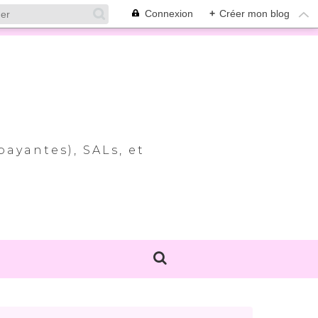
Connexion
+
Créer mon blog
payantes), SALs, et