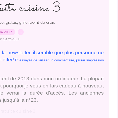
tuite cuisine 3
,
,
,
ee
gratuit
grille
point de croix
04.2023
…
r Caro-CLF
 la newsletter, il semble que plus personne ne
letter!
Et essayez de laisser un commentaire, j'aurai l'impression
datent de 2013 dans mon ordinateur. La plupart
st pourquoi je vous en fais cadeau à nouveau,
 je verrai la durée d'accès. Les anciennes
 jusqu'à la n°23.