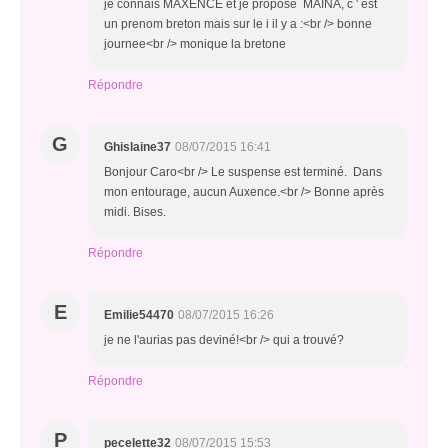
je connais MAXENCE et je propose MAINA, c ' est
un prenom breton mais sur le i il y a :<br /> bonne
journee<br /> monique la bretone
Répondre
G
Ghislaine37
08/07/2015 16:41
Bonjour Caro<br /> Le suspense est terminé. Dans
mon entourage, aucun Auxence.<br /> Bonne après
midi. Bises.
Répondre
E
Emilie54470
08/07/2015 16:26
je ne l'aurias pas deviné!<br /> qui a trouvé?
Répondre
P
pecelette32
08/07/2015 15:53