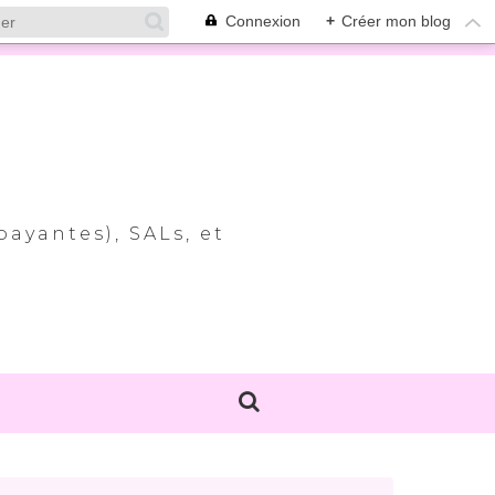
Connexion
+
Créer mon blog
payantes), SALs, et