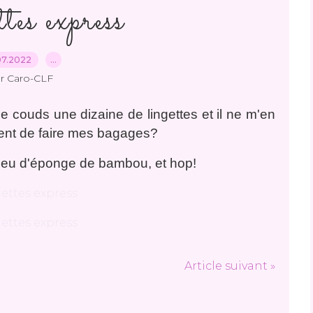
tes express
07.2022
…
r Caro-CLF
je couds une dizaine de lingettes et il ne m'en
ment de faire mes bagages?
 peu d'éponge de bambou, et hop!
Article suivant »