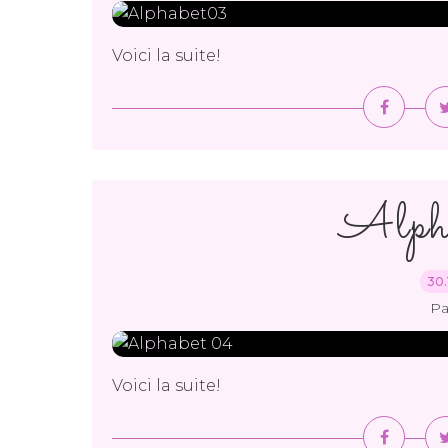
Voici la suite!
Alph
30.
Pa
Voici la suite!