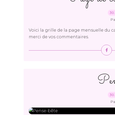
30.
Pa
Voici la grille de la page mensuelle du c
merci de vos commentaires.
Pen
30.
Pa