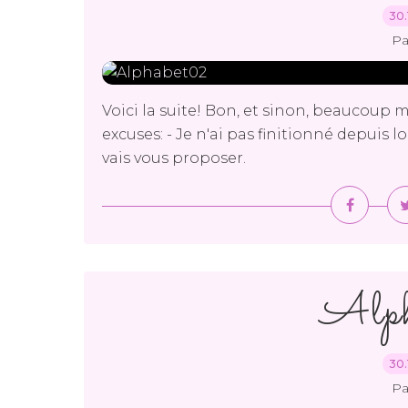
30.
Pa
Voici la suite! Bon, et sinon, beaucoup 
excuses: - Je n'ai pas finitionné depuis l
vais vous proposer.
Alp
30.
Pa