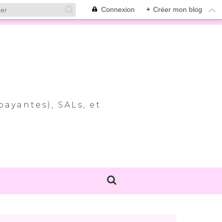
Connexion
+
Créer mon blog
payantes), SALs, et