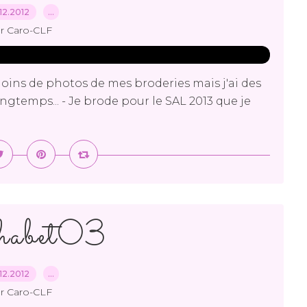
12.2012
…
r Caro-CLF
moins de photos de mes broderies mais j'ai des
ongtemps... - Je brode pour le SAL 2013 que je
habet03
12.2012
…
r Caro-CLF