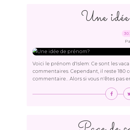
Une idée
30.
Pa
Voici le prénom d'Islem: Ce sont les vaca
commentaires. Cependant, il reste 180
commentaire... Alors si vous n'êtes pas e
Page de c