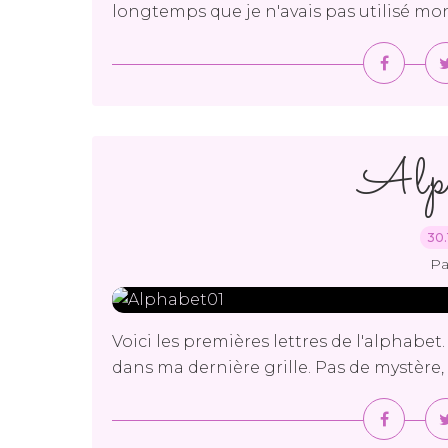
longtemps que je n'avais pas utilisé mon l
Alp
30.
Pa
Voici les premières lettres de l'alphabet
dans ma dernière grille. Pas de mystère, 