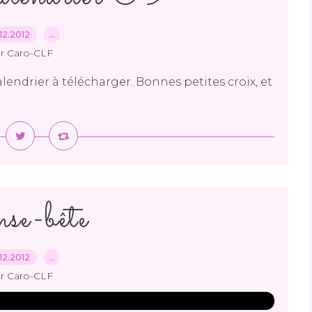
12.2012
…
r Caro-CLF
alendrier à télécharger. Bonnes petites croix, et
se-bête
12.2012
…
r Caro-CLF