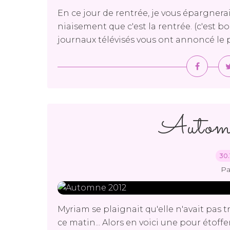
En ce jour de rentrée, je vous épargnerai
niaisement que c'est la rentrée. (c'est b
journaux télévisés vous ont annoncé le prix
Auto
30.
Pa
Myriam se plaignait qu'elle n'avait pas t
ce matin... Alors en voici une pour étoffer