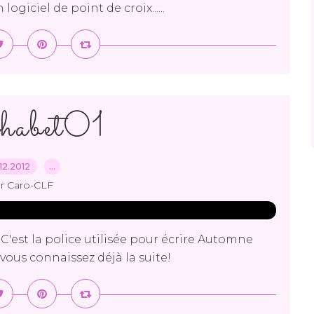
ogiciel de point de croix......
habet01
12.2012
…
r Caro-CLF
. C'est la police utilisée pour écrire Automne
vous connaissez déjà la suite!