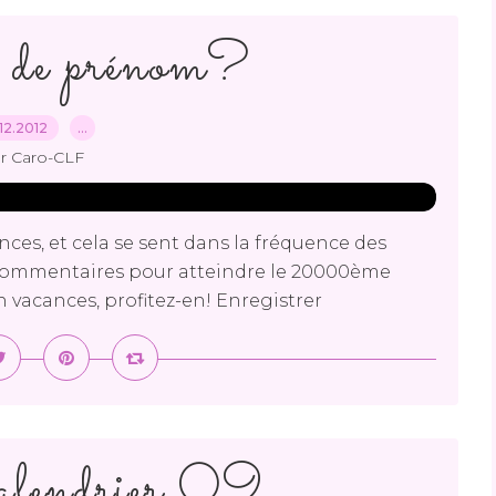
 de prénom?
12.2012
…
r Caro-CLF
nces, et cela se sent dans la fréquence des
 commentaires pour atteindre le 20000ème
n vacances, profitez-en! Enregistrer
alendrier 09