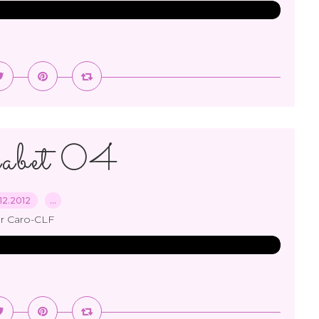
abet 04
12.2012
…
r Caro-CLF