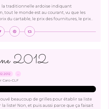
 la traditionnelle ardoise indiquant
on, tout le monde est au courant, vu que les
 du cartable, le prix des fournitures, le prix...
mne 2012
12.2012
…
r Caro-CLF
rouvé beaucoup de grilles pour établir sa liste
 la liste! Non, et puis aussi parce que ça faisait