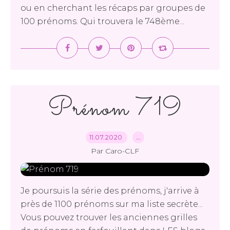
ou en cherchant les récaps par groupes de
100 prénoms. Qui trouvera le 748ème...
Prénom 719
11.07.2020
…
Par Caro-CLF
Je poursuis la série des prénoms, j'arrive à
près de 1100 prénoms sur ma liste secrète...
Vous pouvez trouver les anciennes grilles