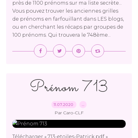
près de 1100 prénoms sur ma liste secrète...
Vous pouvez trouver les anciennes grilles
de prénoms en farfouillant dans LES blogs,
ou en cherchant les récaps par groupes de
100 prénoms. Qui trouvera le 748ème...
Prénom 713
11.07.2020
…
Par Caro-CLF
Télécharger « 713-etoiles-Patrick.pdf »