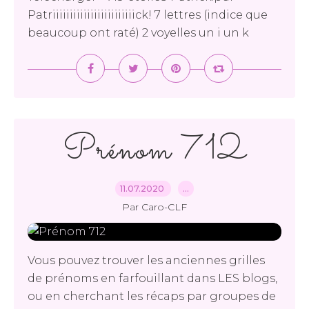
Patriiiiiiiiiiiiiiiiiiiiiiiick! 7 lettres (indice que
beaucoup ont raté) 2 voyelles un i un k
Prénom 712
11.07.2020
…
Par Caro-CLF
Vous pouvez trouver les anciennes grilles
de prénoms en farfouillant dans LES blogs,
ou en cherchant les récaps par groupes de