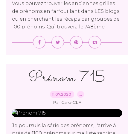
Vous pouvez trouver les anciennes grilles
de prénoms en farfouillant dans LES blogs,
ou en cherchant les récaps par groupes de
100 prénoms. Qui trouvera le 748ème...
Prénom 715
11.07.2020
…
Par Caro-CLF
Je poursuis la série des prénoms, j'arrive à
près de 1100 prénoms sur ma liste secrète...