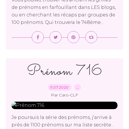
de prénoms en farfouillant dans LES blogs,
ou en cherchant les récaps par groupes de
100 prénoms. Qui trouvera le 748ème...
Prénom 716
11.07.2020
…
Par Caro-CLF
Je poursuis la série des prénoms, j'arrive à
près de 1100 prénoms sur ma liste secrète...