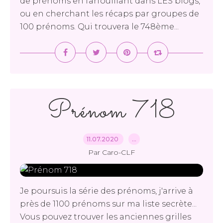
de prénoms en farfouillant dans LES blogs,
ou en cherchant les récaps par groupes de
100 prénoms. Qui trouvera le 748ème...
Prénom 718
11.07.2020
…
Par Caro-CLF
Je poursuis la série des prénoms, j'arrive à
près de 1100 prénoms sur ma liste secrète...
Vous pouvez trouver les anciennes grilles