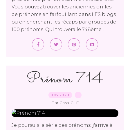
Vous pouvez trouver les anciennes grilles
de prénoms en farfouillant dans LES blogs,
ou en cherchant les récaps par groupes de
100 prénoms. Qui trouvera le 748ème...
Prénom 714
11.07.2020
…
Par Caro-CLF
Je poursuis la série des prénoms, j'arrive à