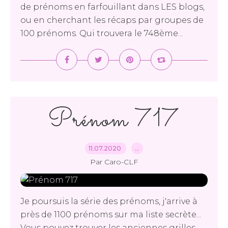
de prénoms en farfouillant dans LES blogs,
ou en cherchant les récaps par groupes de
100 prénoms. Qui trouvera le 748ème...
Prénom 717
11.07.2020
…
Par Caro-CLF
Je poursuis la série des prénoms, j'arrive à
près de 1100 prénoms sur ma liste secrète...
Vous pouvez trouver les anciennes grilles