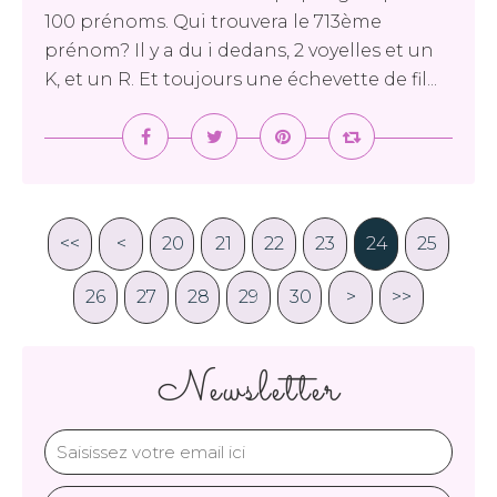
100 prénoms. Qui trouvera le 713ème
prénom? Il y a du i dedans, 2 voyelles et un
K, et un R. Et toujours une échevette de fil...
<<
<
20
10
21
22
23
24
25
26
27
28
29
30
40
50
60
70
80
90
100
>
>>
Newsletter