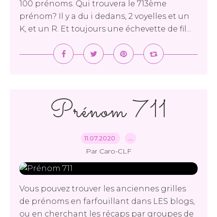
100 prénoms. Qui trouvera le 713ème
prénom? Il y a du i dedans, 2 voyelles et un
K, et un R. Et toujours une échevette de fil...
Prénom 711
11.07.2020
…
Par Caro-CLF
Vous pouvez trouver les anciennes grilles
de prénoms en farfouillant dans LES blogs,
ou en cherchant les récaps par groupes de