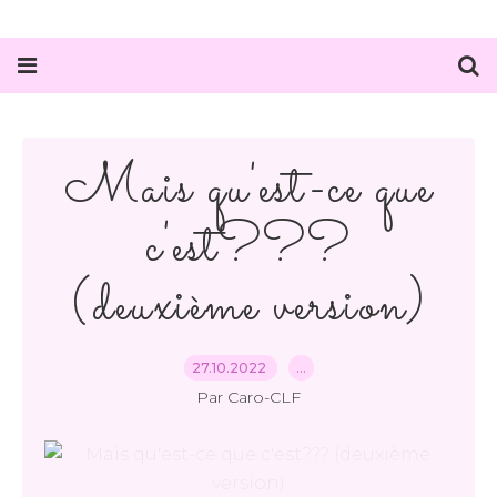
Mais qu'est-ce que
c'est???
(deuxième version)
27.10.2022
…
Par Caro-CLF