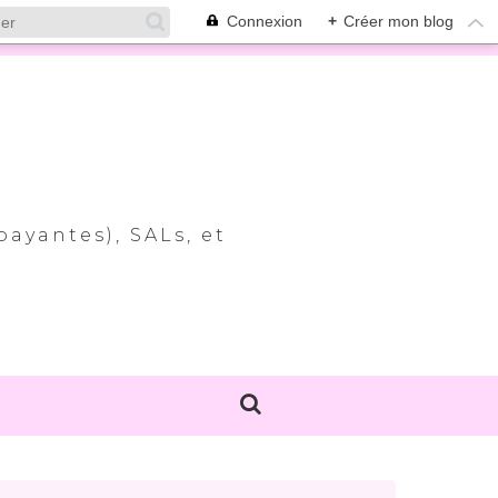
Connexion
+
Créer mon blog
payantes), SALs, et