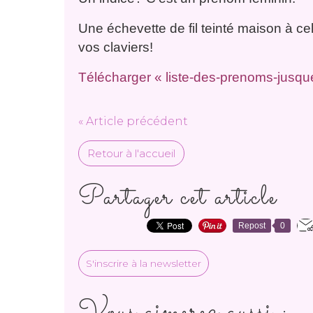
Une échevette de fil teinté maison à ce
vos claviers!
Télécharger « liste-des-prenoms-jusqu
« Article précédent
Retour à l'accueil
Partager cet article
Repost
0
S'inscrire à la newsletter
Vous aimerez aussi :