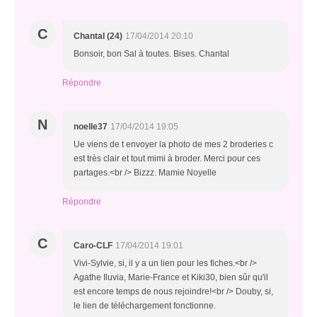
C
Chantal (24)
17/04/2014 20:10
Bonsoir, bon Sal à toutes. Bises. Chantal
Répondre
N
noelle37
17/04/2014 19:05
Ue viens de t envoyer la photo de mes 2 broderies c
est très clair et tout mimi à broder. Merci pour ces
partages.<br /> Bizzz. Mamie Noyelle
Répondre
C
Caro-CLF
17/04/2014 19:01
Vivi-Sylvie, si, il y a un lien pour les fiches.<br />
Agathe Iluvia, Marie-France et Kiki30, bien sûr qu'il
est encore temps de nous rejoindre!<br /> Douby, si,
le lien de téléchargement fonctionne.