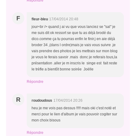
Répondre
F
fleur-bleu
17/04/2014 20:48
jour<br /> quand j ai vu que vous lanciez se "sal" je
me suis dit ok ressort se que tu as déjà brodé du
dico.comme ça tu pourras enfin le finir.j en aie déjà
broder 34 ,(dans l ordre)mais je vais vous suivre .je
vais prendre des photos je les mettrais sur mon blog
je vous le ferais savoir .mais donc je referais tous,la
présentation .aller je m inscris le singe est fait reste
le trèfle a bientôt bonne soirée Joëlle
Répondre
R
roudoudous
17/04/2014 20:26
heu je me vois pas dessus !!!!! mais oki c'est noté et
merci pour le lien d'album je vais pouvoir cogiter sur
mon choix bisous
Répondre