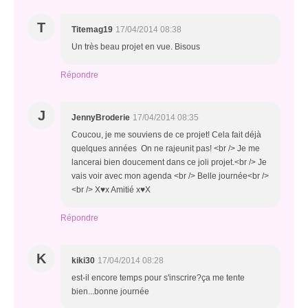
T
Titemag19
17/04/2014 08:38
Un très beau projet en vue. Bisous
Répondre
J
JennyBroderie
17/04/2014 08:35
Coucou, je me souviens de ce projet! Cela fait déjà
quelques années On ne rajeunit pas! <br /> Je me
lancerai bien doucement dans ce joli projet.<br /> Je
vais voir avec mon agenda <br /> Belle journée<br /> ​
<br /> X♥x Amitié x♥X
Répondre
K
kiki30
17/04/2014 08:28
est-il encore temps pour s'inscrire?ça me tente
bien...bonne journée