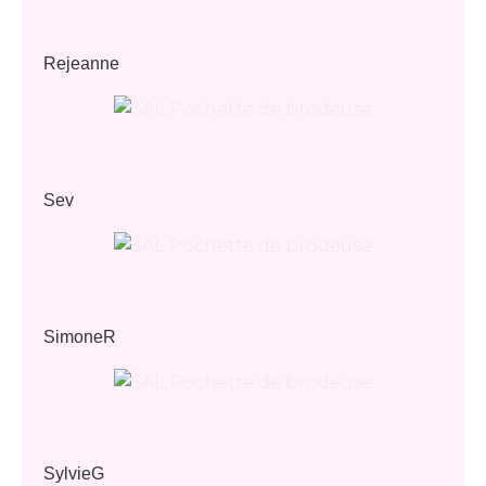
Rejeanne
Sev
SimoneR
SylvieG