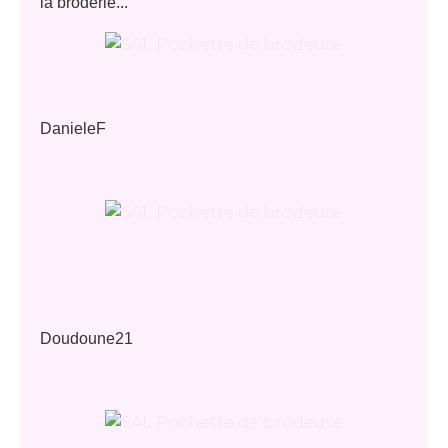
la broderie...
DanieleF
Doudoune21