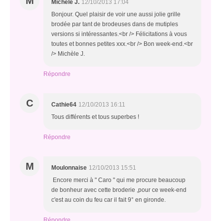
M
Michèle J.
12/10/2013 17:04
Bonjour. Quel plaisir de voir une aussi jolie grille
brodée par tant de brodeuses dans de mutiples
versions si intéressantes.<br /> Félicitations à vous
toutes et bonnes petites xxx.<br /> Bon week-end.<br
/> Michèle J.
Répondre
C
Cathie64
12/10/2013 16:11
Tous différents et tous superbes !
Répondre
M
Moulonnaise
12/10/2013 15:51
Encore merci à " Caro " qui me procure beaucoup
de bonheur avec cette broderie ,pour ce week-end
c'est au coin du feu car il fait 9° en gironde.
Répondre