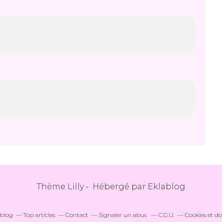
Thème Lilly - Hébergé par
Eklablog
ablog
Top articles
Contact
Signaler un abus
C.G.U.
Cookies et d