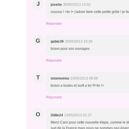
J
josette
30/05/2013 14:02
coucou ! <br /> j'adore faire cette petite grille ! je fa
Répondre
G
gabie39
25/05/2013 10:39
bravo pour vos ouvrages
Répondre
T
tatanounou
23/05/2013 08:08
bravo a toutes et surtt a toi !!!<br />
Répondre
O
Odile24
23/05/2013 01:37
Merci Caro pour cette nouvelle étape, comme le dit
sud de la France mais nous ne sommes pas épar