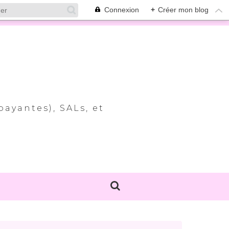
Connexion
+
Créer mon blog
payantes), SALs, et