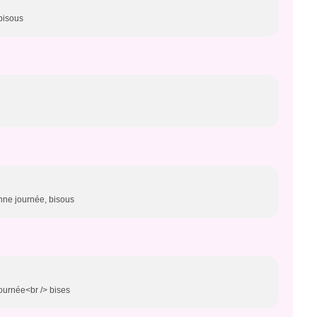
bisous
onne journée, bisous
journée<br /> bises