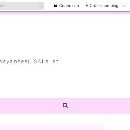
Connexion
+
Créer mon blog
payantes), SALs, et