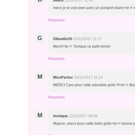
bluetit
22/11/2017 11:45
merci je le vois bien avec un pompon blanc<br /> 
Répondre
G
Giboulée50
22/11/2017 11:17
Merci!<br /> Tonique ce petit renne!
Répondre
M
MissParker
22/11/2017 10:14
MERCI Caro pour cette adorable grille !!!<br /> B
Répondre
M
monique
22/11/2017 09:36
Mignon ,merci pour cette belle grille<br /> bonne 