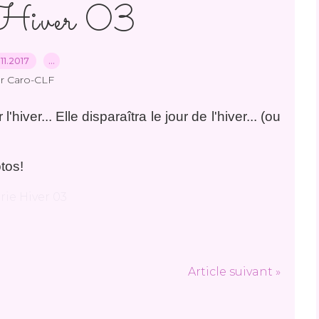
 Hiver 03
11.2017
…
r Caro-CLF
iver... Elle disparaîtra le jour de l'hiver... (ou
otos!
Article suivant »