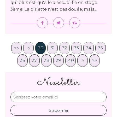
qui plus est, qu'elle a accueillie en stage
3ème. La dirlette n'est pas douée, mais...
<<
<
20
30
10
31
32
33
34
35
36
37
38
39
40
50
60
70
80
90
100
>
>>
Newsletter