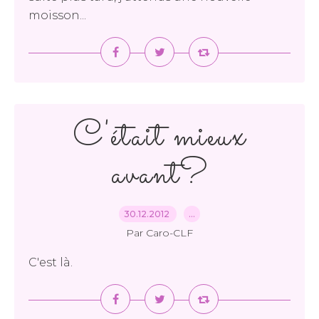
moisson...
C'était mieux
avant?
30.12.2012
…
Par Caro-CLF
C'est là.