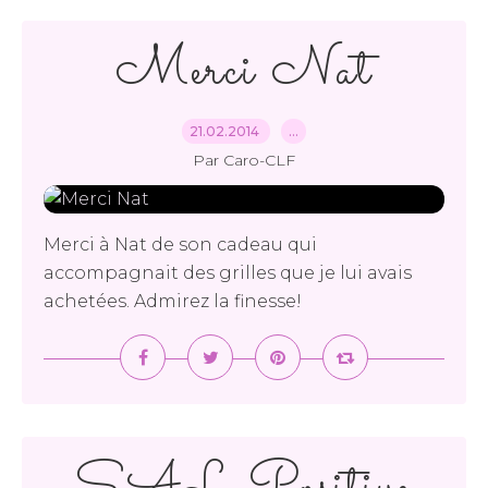
Merci Nat
21.02.2014
…
Par Caro-CLF
Merci à Nat de son cadeau qui
accompagnait des grilles que je lui avais
achetées. Admirez la finesse!
SAL Positive