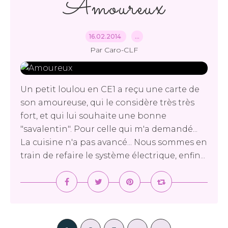
Amoureux
16.02.2014
…
Par Caro-CLF
Un petit loulou en CE1 a reçu une carte de
son amoureuse, qui le considère très très
fort, et qui lui souhaite une bonne
"savalentin". Pour celle qui m'a demandé...
La cuisine n'a pas avancé... Nous sommes en
train de refaire le système électrique, enfin...