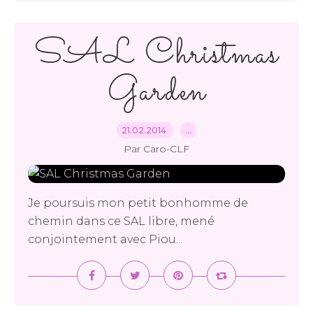
SAL Christmas
Garden
21.02.2014
…
Par Caro-CLF
Je poursuis mon petit bonhomme de
chemin dans ce SAL libre, mené
conjointement avec Piou...