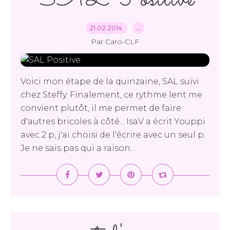
21.02.2014
…
Par Caro-CLF
Voici mon étape de la quinzaine, SAL suivi
chez Steffy. Finalement, ce rythme lent me
convient plutôt, il me permet de faire
d'autres bricoles à côté... IsaV a écrit Youppi
avec 2 p, j'ai choisi de l'écrire avec un seul p.
Je ne sais pas qui a raison...