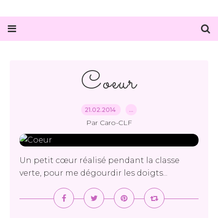
Coeur
21.02.2014
…
Par Caro-CLF
Un petit cœur réalisé pendant la classe
verte, pour me dégourdir les doigts...