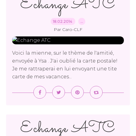
Echange ATC
18.02.2014
…
Par Caro-CLF
Voici la mienne, sur le thème de l'amitié,
envoyée à Ysa . J'ai oublié la carte postale!
Je me rattraperai en lui envoyant une tite
carte de mes vacances...
Echange ATC