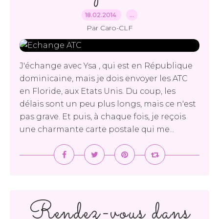
18.02.2014
…
Par Caro-CLF
J'échange avec Ysa , qui est en République
dominicaine, mais je dois envoyer les ATC
en Floride, aux Etats Unis. Du coup, les
délais sont un peu plus longs, mais ce n'est
pas grave. Et puis, à chaque fois, je reçois
une charmante carte postale qui me...
Rendez-vous dans