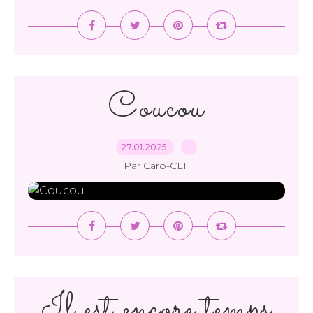
Coucou
27.01.2025
…
Par Caro-CLF
Il est encore temps