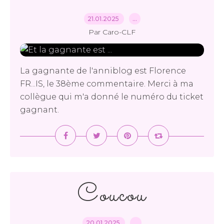
21.01.2025
…
Par Caro-CLF
La gagnante de l'anniblog est Florence
FR...IS, le 38ème commentaire. Merci à ma
collègue qui m'a donné le numéro du ticket
gagnant.
Coucou
20.01.2025
…