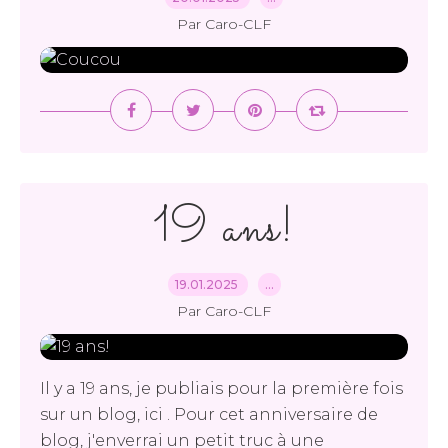
Par Caro-CLF
19 ans!
19.01.2025
…
Par Caro-CLF
Il y a 19 ans, je publiais pour la première fois
sur un blog, ici . Pour cet anniversaire de
blog, j'enverrai un petit truc à une