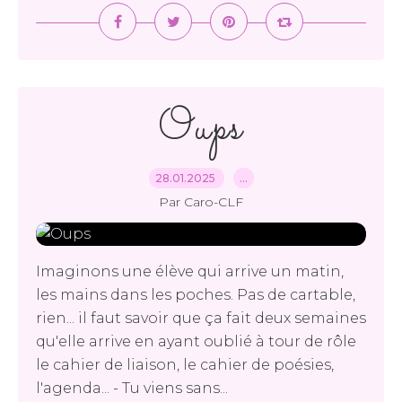
Oups
28.01.2025
…
Par Caro-CLF
Imaginons une élève qui arrive un matin,
les mains dans les poches. Pas de cartable,
rien... il faut savoir que ça fait deux semaines
qu'elle arrive en ayant oublié à tour de rôle
le cahier de liaison, le cahier de poésies,
l'agenda... - Tu viens sans...