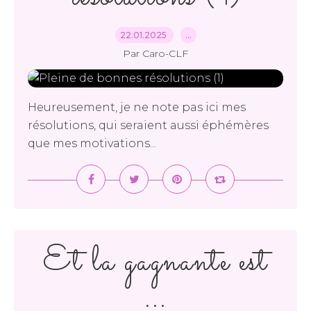
22.01.2025
…
Par Caro-CLF
Heureusement, je ne note pas ici mes
résolutions, qui seraient aussi éphémères
que mes motivations...
Et la gagnante est
...