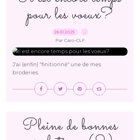
pour les voeux?
26.01.2025
…
Par Caro-CLF
J'ai (enfin) "finitionné" une de mes
broderies:
Pleine de bonnes