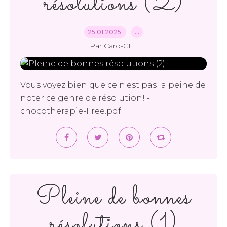
résolutions (2)
25.01.2025
…
Par Caro-CLF
Vous voyez bien que ce n'est pas la peine de
noter ce genre de résolution! -
chocotherapie-Free.pdf
Pleine de bonnes
résolutions (1)