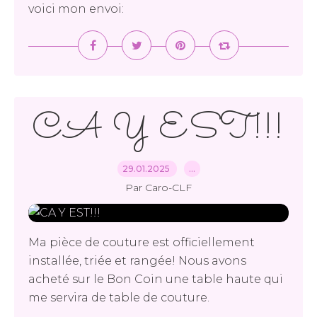
voici mon envoi:
CA Y EST!!!
29.01.2025
…
Par Caro-CLF
Ma pièce de couture est officiellement
installée, triée et rangée! Nous avons
acheté sur le Bon Coin une table haute qui
me servira de table de couture.