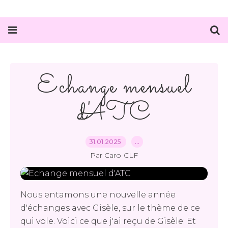
Echange mensuel
d'ATC
31.01.2025
…
Par Caro-CLF
Nous entamons une nouvelle année
d'échanges avec Gisèle, sur le thème de ce
qui vole. Voici ce que j'ai reçu de Gisèle: Et