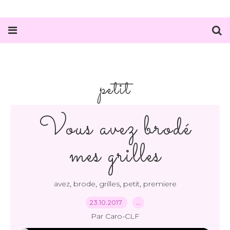
petit
Vous avez brodé
mes grilles
,
,
,
,
avez
brode
grilles
petit
premiere
23.10.2017
…
Par Caro-CLF