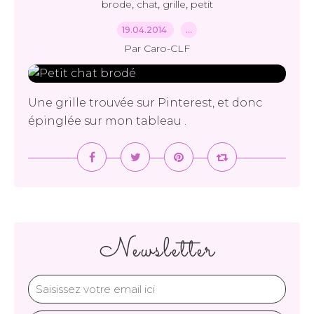
,
,
,
brode
chat
grille
petit
19.04.2014
…
Par Caro-CLF
Une grille trouvée sur Pinterest, et donc
épinglée sur mon tableau .
Newsletter