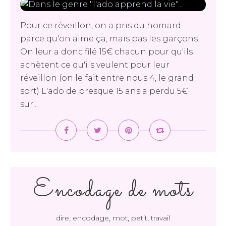
Pour ce réveillon, on a pris du homard
parce qu'on aime ça, mais pas les garçons.
On leur a donc filé 15€ chacun pour qu'ils
achètent ce qu'ils veulent pour leur
réveillon (on le fait entre nous 4, le grand
sort) L'ado de presque 15 ans a perdu 5€
sur...
Encodage de mots
,
,
,
,
dire
encodage
mot
petit
travail