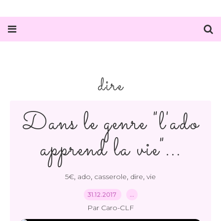
dire
Dans le genre "l'ado
apprend la vie"...
,
,
,
,
5€
ado
casserole
dire
vie
31.12.2017
…
Par Caro-CLF