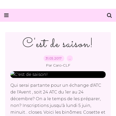
C'est de saison!
31.05.2017
…
Par Caro-CLF
Qui serai partante pour un échange d'ATC
de l'Avent , soit 24 ATC du 1er au 24
décembre? On a le temps de les préparer,
non? Inscriptions jusqu'à lundi 5 juin,
minuit... closes. Voici les binômes: Cosette et