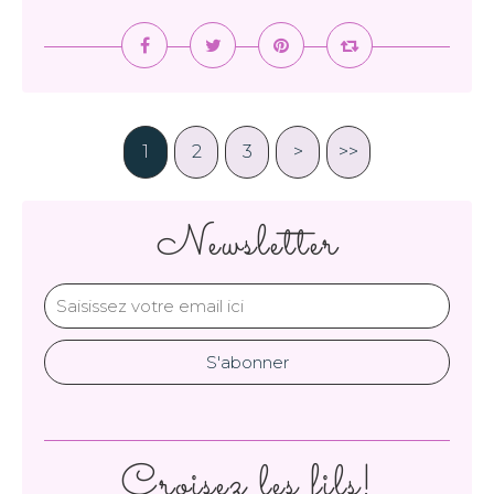
1
2
3
>
>>
Newsletter
Croisez les fils!