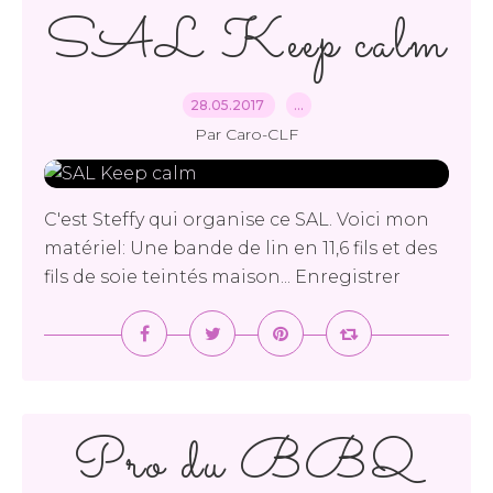
SAL Keep calm
28.05.2017
…
Par Caro-CLF
C'est Steffy qui organise ce SAL. Voici mon
matériel: Une bande de lin en 11,6 fils et des
fils de soie teintés maison... Enregistrer
Pro du BBQ