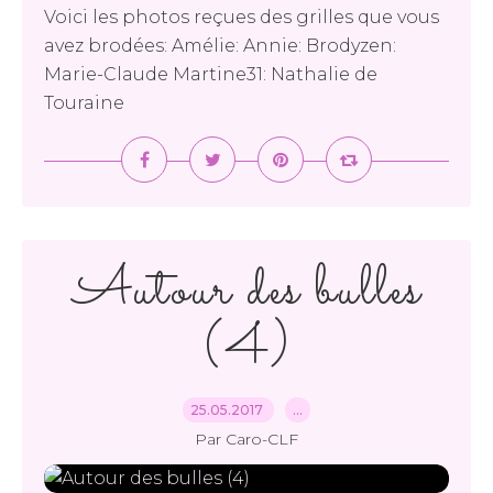
Voici les photos reçues des grilles que vous
avez brodées: Amélie: Annie: Brodyzen:
Marie-Claude Martine31: Nathalie de
Touraine
Autour des bulles
(4)
25.05.2017
…
Par Caro-CLF