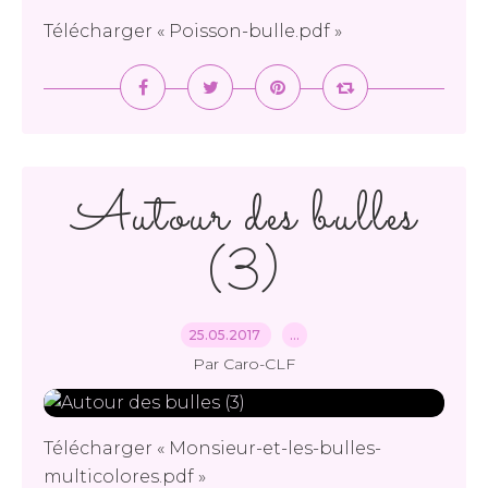
Télécharger « Poisson-bulle.pdf »
Autour des bulles
(3)
25.05.2017
…
Par Caro-CLF
Télécharger « Monsieur-et-les-bulles-
multicolores.pdf »