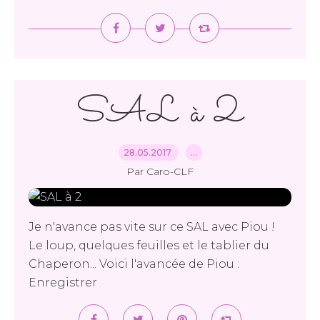
SAL à 2
28.05.2017
…
Par Caro-CLF
Je n'avance pas vite sur ce SAL avec Piou !
Le loup, quelques feuilles et le tablier du
Chaperon... Voici l'avancée de Piou :
Enregistrer