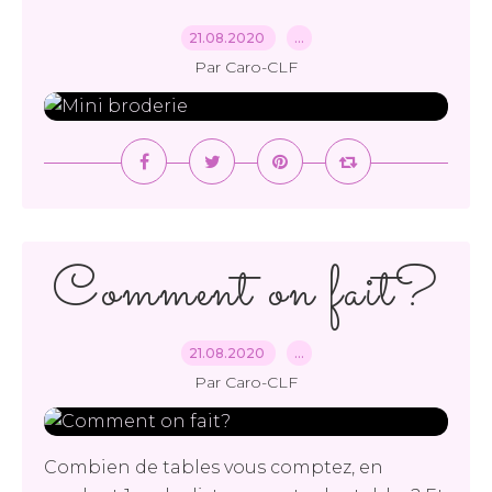
21.08.2020
…
Par Caro-CLF
Comment on fait?
21.08.2020
…
Par Caro-CLF
Combien de tables vous comptez, en