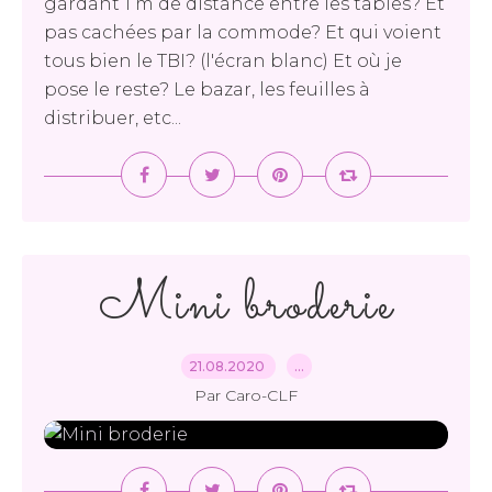
gardant 1 m de distance entre les tables? Et
pas cachées par la commode? Et qui voient
tous bien le TBI? (l'écran blanc) Et où je
pose le reste? Le bazar, les feuilles à
distribuer, etc...
Mini broderie
21.08.2020
…
Par Caro-CLF