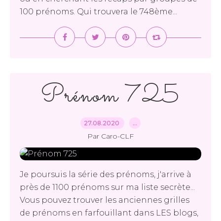
100 prénoms. Qui trouvera le 748ème...
Prénom 725
27.08.2020
…
Par Caro-CLF
Je poursuis la série des prénoms, j'arrive à
près de 1100 prénoms sur ma liste secrète...
Vous pouvez trouver les anciennes grilles
de prénoms en farfouillant dans LES blogs,