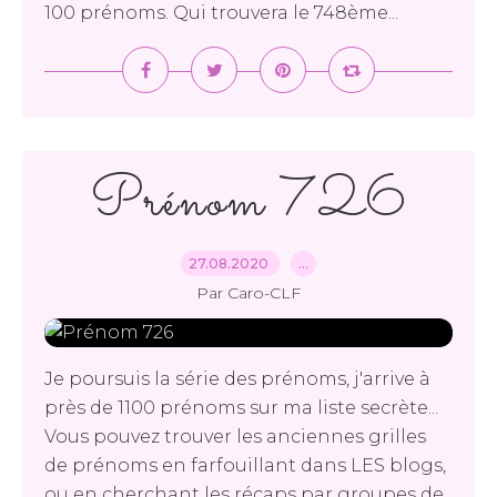
100 prénoms. Qui trouvera le 748ème...
Prénom 726
27.08.2020
…
Par Caro-CLF
Je poursuis la série des prénoms, j'arrive à
près de 1100 prénoms sur ma liste secrète...
Vous pouvez trouver les anciennes grilles
de prénoms en farfouillant dans LES blogs,
ou en cherchant les récaps par groupes de