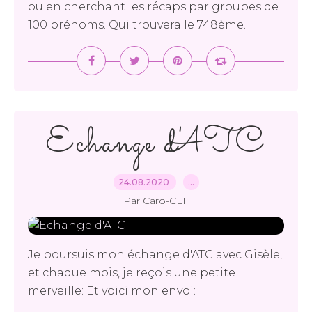
ou en cherchant les récaps par groupes de
100 prénoms. Qui trouvera le 748ème...
Echange d'ATC
24.08.2020
…
Par Caro-CLF
Je poursuis mon échange d'ATC avec Gisèle,
et chaque mois, je reçois une petite
merveille: Et voici mon envoi: