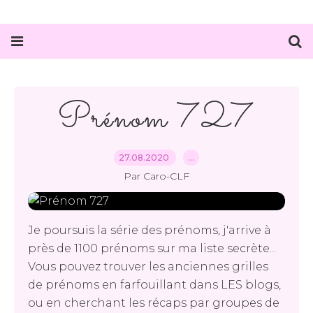
Prénom 727
27.08.2020
…
Par Caro-CLF
Je poursuis la série des prénoms, j'arrive à
près de 1100 prénoms sur ma liste secrète...
Vous pouvez trouver les anciennes grilles
de prénoms en farfouillant dans LES blogs,
ou en cherchant les récaps par groupes de