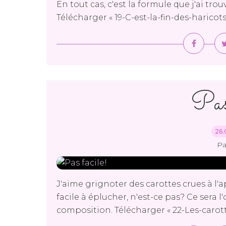
En tout cas, c'est la formule que j'ai tr
Télécharger « 19-C-est-la-fin-des-haricots
Pas
26.
Pa
J'aime grignoter des carottes crues à l'a
facile à éplucher, n'est-ce pas? Ce sera 
composition. Télécharger « 22-Les-carott