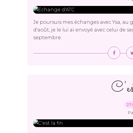
Je poursuis mes échanges avec Ysa, au gr
d'août, je le lui ai envoyé avec celui de 
septembre.
C'es
27.
Pa