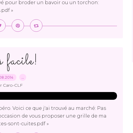
ouvé pour broder un bavoir ou un torchon:
.pdf »
 facile!
08.2014
…
r Caro-CLF
péro. Voici ce que j'ai trouvé au marché: Pas
l'occasion de vous proposer une grille de ma
es-sont-cuites.pdf »