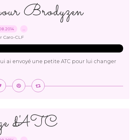
pour Brodyzen
08.2014
…
r Caro-CLF
lui ai envoyé une petite ATC pour lui changer
ge d'ATC