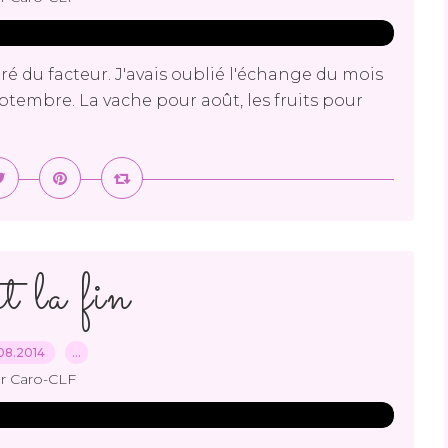
é du facteur. J'avais oublié l'échange du mois
septembre. La vache pour août, les fruits pour
t la fin
08.2014
…
r Caro-CLF