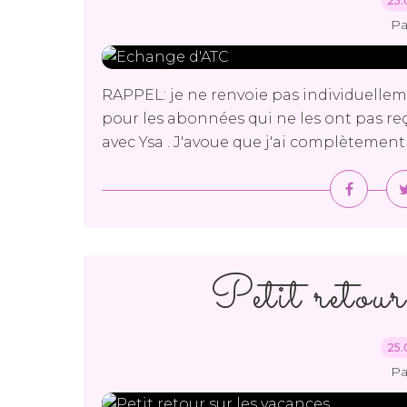
25.
Pa
RAPPEL: je ne renvoie pas individuellem
pour les abonnées qui ne les ont pas r
avec Ysa . J'avoue que j'ai complètement o
Petit retour
25.
Pa