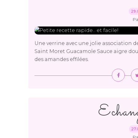
29.
Pa
Une verrine avec une jolie association de 
Saint Moret Guacamole Sauce aigre douc
des amandes effilées.
Echan
27.
Pa