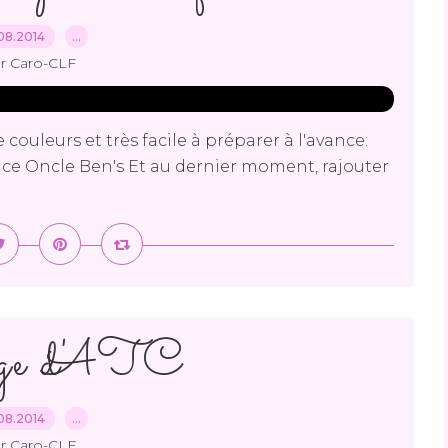
08.2014
…
r Caro-CLF
couleurs et très facile à préparer à l'avance:
e Oncle Ben's Et au dernier moment, rajouter
ge d'ATC
08.2014
…
r Caro-CLF