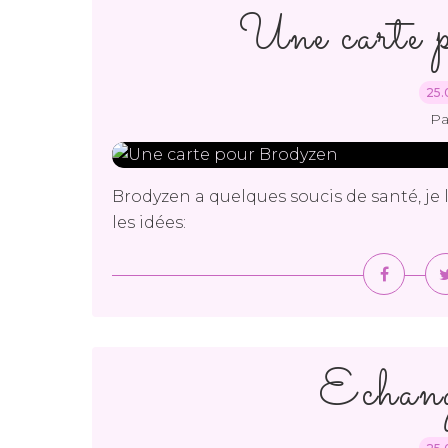
Une carte 
25.
Pa
Brodyzen a quelques soucis de santé, je 
les idées:
Echan