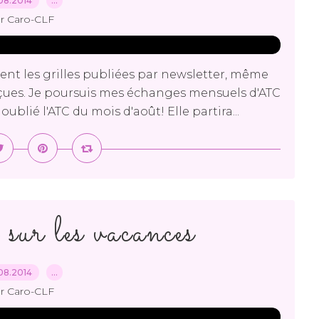
08.2014
…
r Caro-CLF
ent les grilles publiées par newsletter, même
eçues. Je poursuis mes échanges mensuels d'ATC
ublié l'ATC du mois d'août! Elle partira...
 sur les vacances
08.2014
…
r Caro-CLF