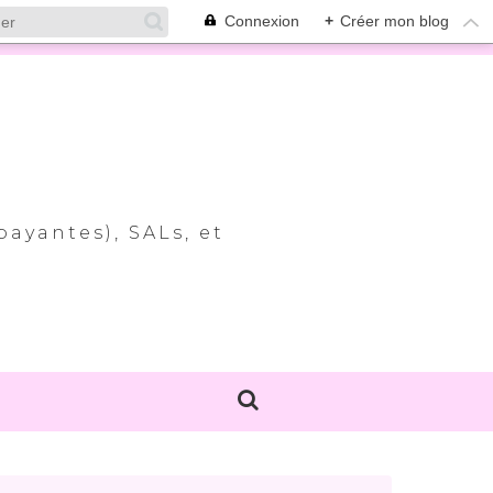
Connexion
+
Créer mon blog
payantes), SALs, et