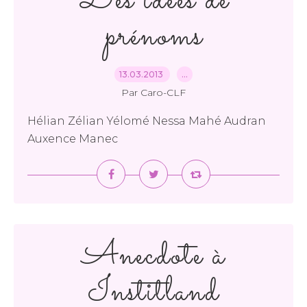
Des idées de
prénoms
13.03.2013
…
Par Caro-CLF
Hélian Zélian Yélomé Nessa Mahé Audran
Auxence Manec
Anecdote à
Institland