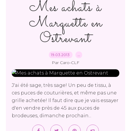
Mes achats à
Marquette en
Ostrevant
19.03.2013
…
Par Caro-CLF
J'ai été sage, très sage! Un peu de tissu, à
ces puces de couturières, et même pas une
grille achetée! Il faut dire que je vais essayer
d'en vendre près de 45 aux puces de
brodeuses, dimanche prochain...