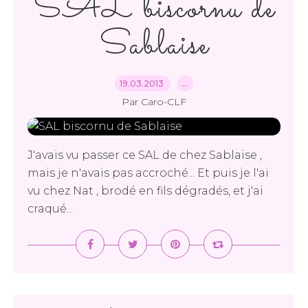
SAL biscornu de
Sablaise
19.03.2013
…
Par Caro-CLF
J'avais vu passer ce SAL de chez Sablaise ,
mais je n'avais pas accroché... Et puis je l'ai
vu chez Nat , brodé en fils dégradés, et j'ai
craqué...