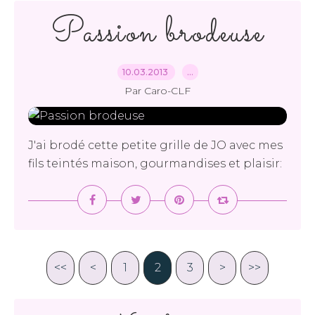
Passion brodeuse
10.03.2013
…
Par Caro-CLF
J'ai brodé cette petite grille de JO avec mes
fils teintés maison, gourmandises et plaisir:
<<
<
1
2
3
>
>>