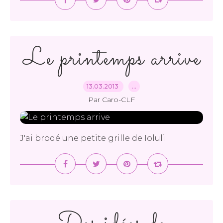
Le printemps arrive
13.03.2013
…
Par Caro-CLF
J'ai brodé une petite grille de Ioluli :