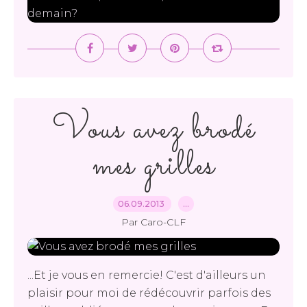
Vous avez brodé
mes grilles
06.09.2013
…
Par Caro-CLF
...Et je vous en remercie! C'est d'ailleurs un
plaisir pour moi de rédécouvrir parfois des