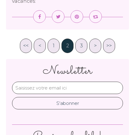
vacances:
<<
<
1
2
3
>
>>
Newsletter