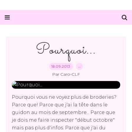
Pourquoi...
18.09.2013
…
Par Caro-CLF
Pourquoi vous ne voyez plus de broderies?
Parce que! Parce que j'ai la tête dans le
guidon au mois de septembre... Parce que
je dois me faire inspecter "début octobre"
mais pas plus d'infos. Parce que j'ai du