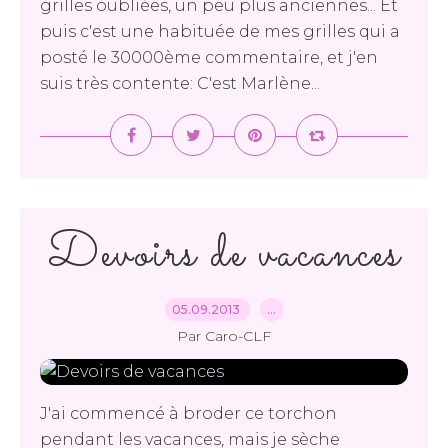
grilles oubliées, un peu plus anciennes... Et
puis c'est une habituée de mes grilles qui a
posté le 30000ème commentaire, et j'en
suis très contente: C'est Marlène...
Devoirs de vacances
05.09.2013
…
Par Caro-CLF
J'ai commencé à broder ce torchon
pendant les vacances, mais je sèche