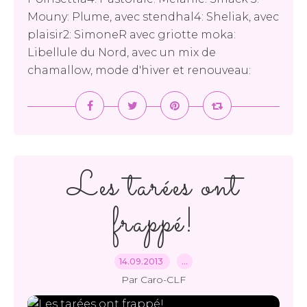
Mouny: Plume, avec stendhal4: Sheliak, avec
plaisir2: SimoneR avec griotte moka:
Libellule du Nord, avec un mix de
chamallow, mode d'hiver et renouveau:
Les tarées ont
frappé!
14.09.2013
…
Par Caro-CLF