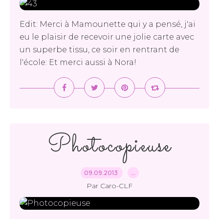
Edit: Merci à Mamounette qui y a pensé, j'ai
eu le plaisir de recevoir une jolie carte avec
un superbe tissu, ce soir en rentrant de
l'école: Et merci aussi à Nora!
Photocopieuse
09.09.2013
…
Par Caro-CLF