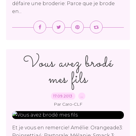
défaire une broderie: Parce que je brode
en...
Vous avez brodé
mes fils
17.09.2013
…
Par Caro-CLF
Et je vous en remercie! Amélie: Orangeade3:
Poinsettia4: Pastorale: Mélanie: Smack 3: