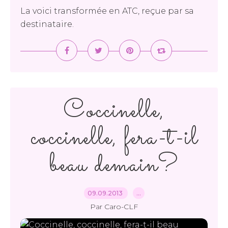
La voici transformée en ATC, reçue par sa
destinataire.
Coccinelle,
coccinelle, fera-t-il
beau demain?
09.09.2013
…
Par Caro-CLF