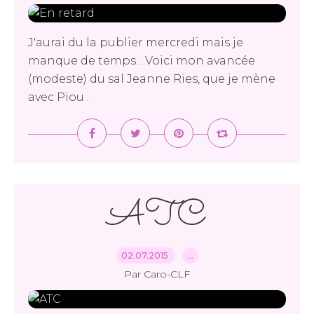
J'aurai du la publier mercredi mais je
manque de temps... Voici mon avancée
(modeste) du sal Jeanne Ries, que je mène
avec Piou .
ATC
02.07.2015
…
Par Caro-CLF