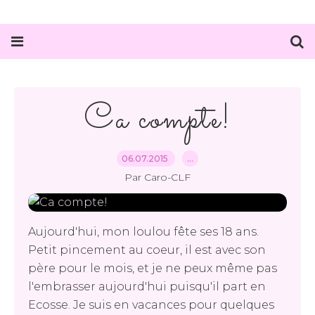
Ca compte!
06.07.2015
…
Par Caro-CLF
Aujourd'hui, mon loulou fête ses 18 ans.
Petit pincement au coeur, il est avec son
père pour le mois, et je ne peux même pas
l'embrasser aujourd'hui puisqu'il part en
Ecosse. Je suis en vacances pour quelques