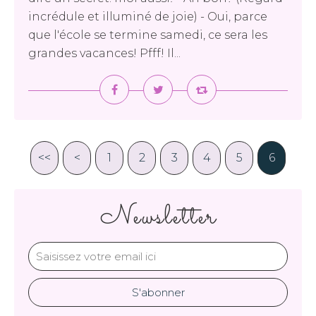
incrédule et illuminé de joie) - Oui, parce
que l'école se termine samedi, ce sera les
grandes vacances! Pfff! Il...
<<
<
1
2
3
4
5
6
Newsletter