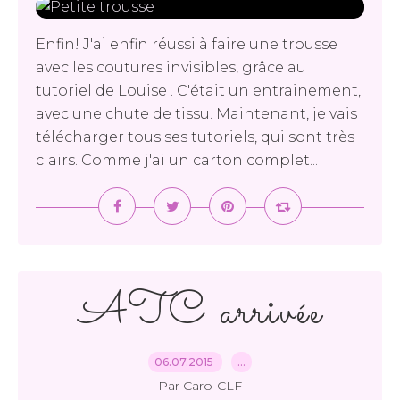
Enfin! J'ai enfin réussi à faire une trousse
avec les coutures invisibles, grâce au
tutoriel de Louise . C'était un entrainement,
avec une chute de tissu. Maintenant, je vais
télécharger tous ses tutoriels, qui sont très
clairs. Comme j'ai un carton complet...
ATC arrivée
06.07.2015
…
Par Caro-CLF