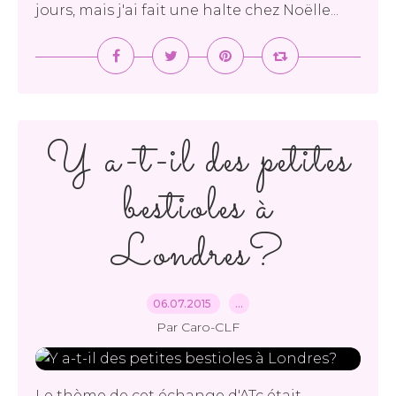
jours, mais j'ai fait une halte chez Noëlle...
Y a-t-il des petites
bestioles à
Londres?
06.07.2015
…
Par Caro-CLF
Le thème de cet échange d'ATc était