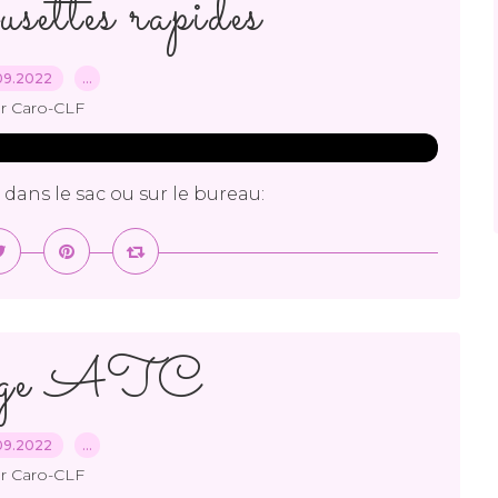
usettes rapides
09.2022
…
r Caro-CLF
 dans le sac ou sur le bureau:
nge ATC
09.2022
…
r Caro-CLF