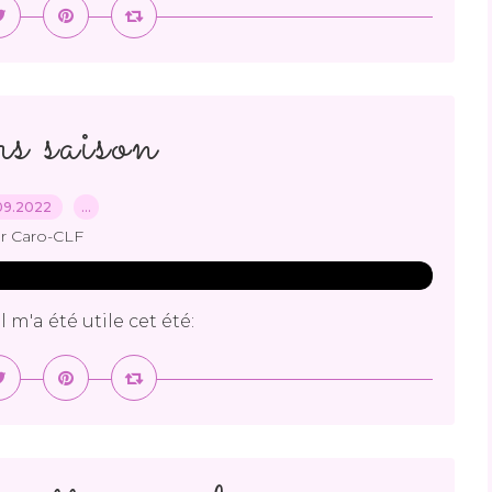
 saison
09.2022
…
r Caro-CLF
 m'a été utile cet été: