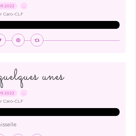
09.2022
…
r Caro-CLF
uelques unes
09.2022
…
r Caro-CLF
sselle: