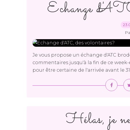
Echange d'ATC,
23.
Pa
Je vous propose un échange d'ATC brod
commentaires jusqu'à la fin de ce week-e
pour être certaine de l'arrivée avant le 31
Hélas, je ne