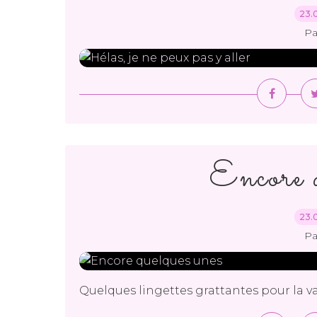
23.
Pa
Encore q
23.
Pa
Quelques lingettes grattantes pour la vai