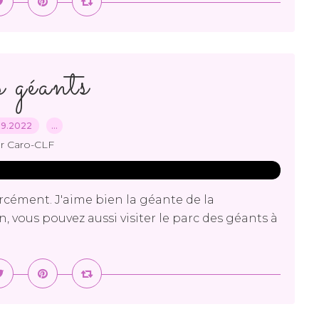
 géants
09.2022
…
r Caro-CLF
orcément. J'aime bien la géante de la
vous pouvez aussi visiter le parc des géants à