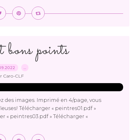
t bons points
09.2022
…
r Caro-CLF
z des images. Imprimé en 4/page, vous
ieuses! Télécharger « peintres01.pdf »
er « peintres03.pdf » Télécharger «