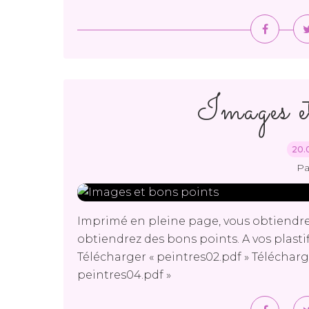
Images e
20.
Pa
Imprimé en pleine page, vous obtiendre
obtiendrez des bons points. A vos plastif
Télécharger « peintres02.pdf » Télécharg
peintres04.pdf »