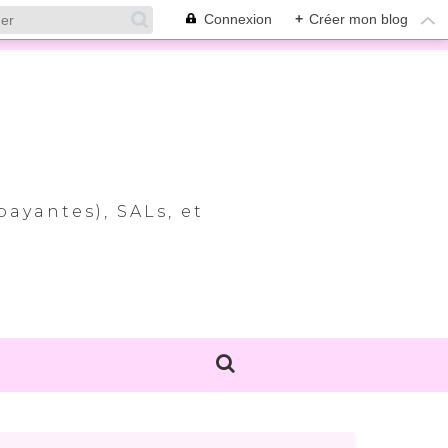
Connexion
+
Créer mon blog
payantes), SALs, et