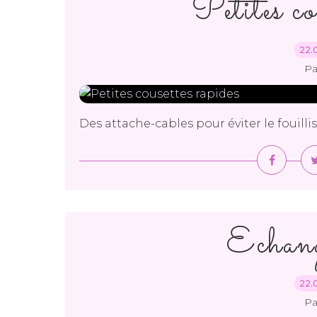
Petites co
22.
Pa
Des attache-cables pour éviter le fouillis
Echa
22.
Pa