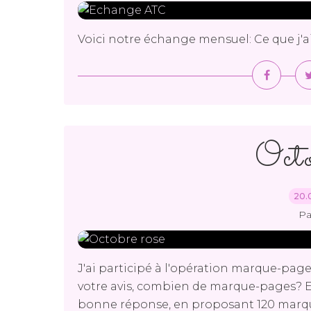
Voici notre échange mensuel: Ce que j'ai 
Octo
20.
Pa
J'ai participé à l'opération marque-pages 
votre avis, combien de marque-pages? Edi
bonne réponse, en proposant 120 marque-p