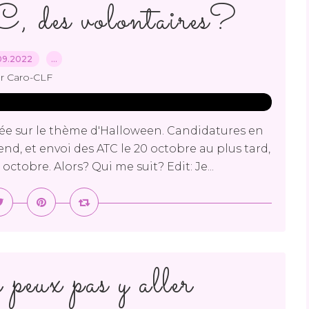
 des volontaires?
09.2022
…
r Caro-CLF
ée sur le thème d'Halloween. Candidatures en
nd, et envoi des ATC le 20 octobre au plus tard,
 octobre. Alors? Qui me suit? Edit: Je...
 peux pas y aller