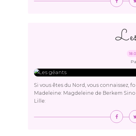
Les
18.
Pa
Si vous êtes du Nord, vous connaissez, f
Madeleine: Magdeleine de Berkem Sinon, 
Lille: