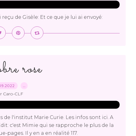
reçu de Gisèle: Et ce que je lui ai envoyé:
bre rose
09.2022
…
r Caro-CLF
de l'institut Marie Curie. Les infos sont ici. A
t: c'est Mimie qui se rapproche le plus de la
ages. Il y en a en réalité 117.