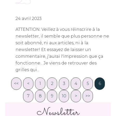
25
24 avril 2023
ATTENTION: Veillez à vous réinscrire à la
newsletter, il semble que plus personne ne
soit abonné, ni aux articles, ni à la
newsletter! Et essayez de laisser un
commentaire, j'aurai l'impression que ça
fonctionne... Je viens de retrouver des
grilles qui...
<<
<
1
2
3
4
5
6
7
8
9
10
20
30
40
50
60
70
80
90
100
200
>
>>
Newsletter