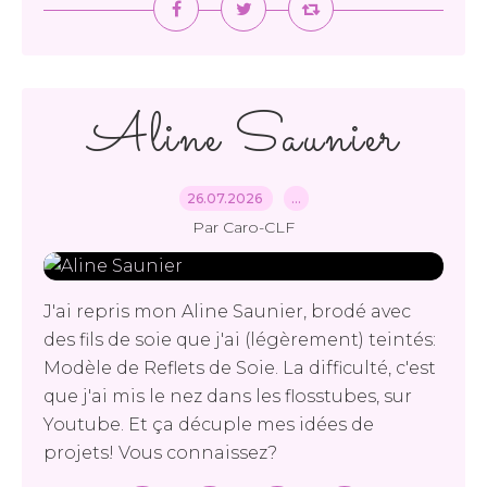
Aline Saunier
26.07.2026
…
Par Caro-CLF
J'ai repris mon Aline Saunier, brodé avec
des fils de soie que j'ai (légèrement) teintés:
Modèle de Reflets de Soie. La difficulté, c'est
que j'ai mis le nez dans les flosstubes, sur
Youtube. Et ça décuple mes idées de
projets! Vous connaissez?