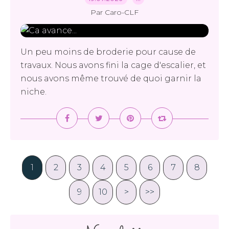
Par Caro-CLF
Un peu moins de broderie pour cause de
travaux. Nous avons fini la cage d'escalier, et
nous avons même trouvé de quoi garnir la
niche.
1
2
3
4
5
6
7
8
9
10
20
30
40
50
60
70
80
90
100
200
300
400
500
600
700
>
>>