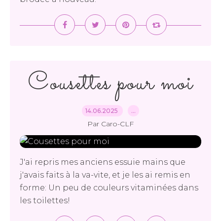
Cousettes pour moi
14.06.2025
…
Par Caro-CLF
J'ai repris mes anciens essuie mains que
j'avais faits à la va-vite, et je les ai remis en
forme: Un peu de couleurs vitaminées dans
les toilettes!