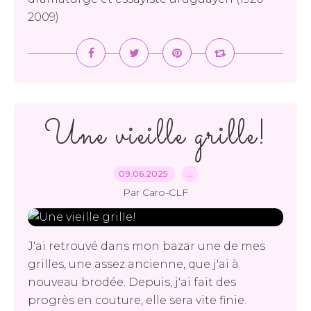
2009)
Une vieille grille!
09.06.2025
…
Par Caro-CLF
J'ai retrouvé dans mon bazar une de mes
grilles, une assez ancienne, que j'ai à
nouveau brodée. Depuis, j'ai fait des
progrès en couture, elle sera vite finie.