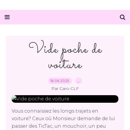
Vide poche de
voiture
18.06.2025
…
Par Caro-CLF
Vous connaissez les longs trajets en
voiture? Ceux où Monsieur demande de lui
passer des TicTac, un mouchoir, un peu