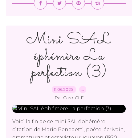
Mini SAL
éphémère La
perfection (3)
11.06.2025
…
Par Caro-CLF
Voici la fin de ce mini SAL éphémère.
citation de Mario Benedetti, poète, écrivain,
dramaturge et essayiste uruguayen (1920 -