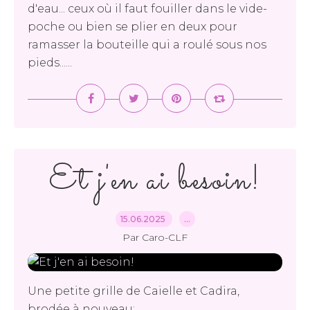
d'eau... ceux où il faut fouiller dans le vide-
poche ou bien se plier en deux pour
ramasser la bouteille qui a roulé sous nos
pieds......
Et j'en ai besoin!
15.06.2025
…
Par Caro-CLF
Une petite grille de Caielle et Cadira,
brodée à nouveau: