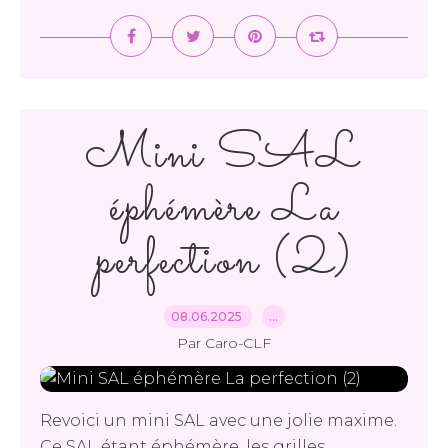
Mini SAL
éphémère La
perfection (2)
08.06.2025
…
Par Caro-CLF
Revoici un mini SAL avec une jolie maxime.
Ce SAL étant éphémère, les grilles