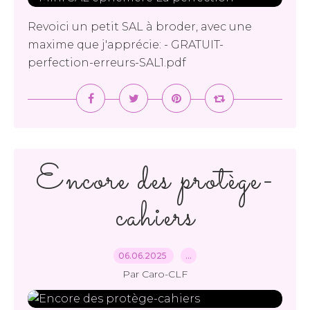
Revoici un petit SAL à broder, avec une
maxime que j'apprécie: - GRATUIT-
perfection-erreurs-SAL1.pdf
Encore des protège-
cahiers
06.06.2025
…
Par Caro-CLF