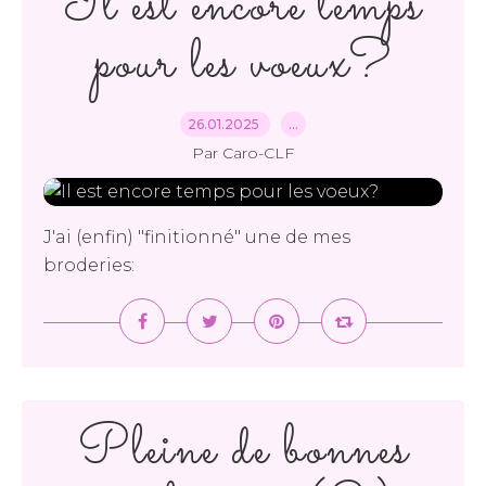
Il est encore temps
pour les voeux?
26.01.2025
…
Par Caro-CLF
J'ai (enfin) "finitionné" une de mes
broderies:
Pleine de bonnes