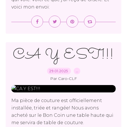
voici mon envoi:
CA Y EST!!!
29.01.2025
…
Par Caro-CLF
Ma pièce de couture est officiellement
installée, triée et rangée! Nous avons
acheté sur le Bon Coin une table haute qui
me servira de table de couture.