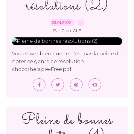
résolutions (2)
25.01.2025
…
Par Caro-CLF
Vous voyez bien que ce n'est pas la peine de
noter ce genre de résolution! -
chocotherapie-Free.pdf
Pleine de bonnes