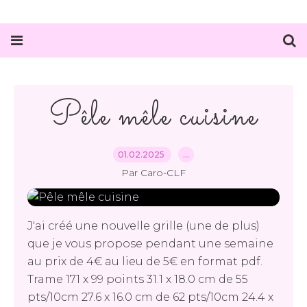
Pêle mêle cuisine
01.02.2025
…
Par Caro-CLF
J'ai créé une nouvelle grille (une de plus)
que je vous propose pendant une semaine
au prix de 4€ au lieu de 5€ en format pdf.
Trame 171 x 99 points 31.1 x 18.0 cm de 55
pts/10cm 27.6 x 16.0 cm de 62 pts/10cm 24.4 x