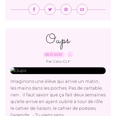
Oups
28.01.2025
…
Par Caro-CLF
Imaginons une élève qui arrive un matin,
les mains dans les poches. Pas de cartable,
rien... il faut savoir que ça fait deux semaines
qu'elle arrive en ayant oublié à tour de rôle
le cahier de liaison, le cahier de poésies,
l'agenda... - Tu viens sans...