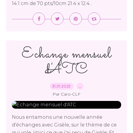
14.1 cm de 70 pts/10cm 21.4 x 12.4...
Echange mensuel
d'ATC
31.01.2025
…
Par Caro-CLF
Nous entamons une nouvelle année
d'échanges avec Gisèle, sur le thème de ce
qui vole. Voici ce que j'ai reçu de Gisèle: Et