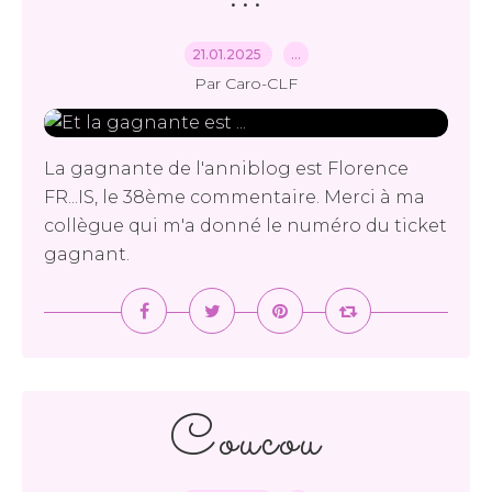
21.01.2025
…
Par Caro-CLF
La gagnante de l'anniblog est Florence
FR...IS, le 38ème commentaire. Merci à ma
collègue qui m'a donné le numéro du ticket
gagnant.
Coucou