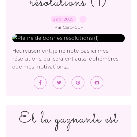
résolutions (1)
22.01.2025
…
Par Caro-CLF
Heureusement, je ne note pas ici mes
résolutions, qui seraient aussi éphémères
que mes motivations...
Et la gagnante est
...