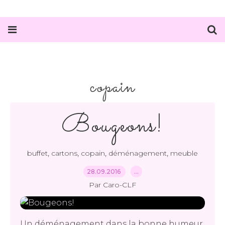
copain
Bougeons!
,
,
,
,
buffet
cartons
copain
déménagement
meuble
28.09.2016
…
Par Caro-CLF
Un déménagement dans la bonne humeur